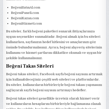
BeğeniSatınAl.com
BeğeniPaneli.com
BeğeniKazan.com
BeğeniHizmeti.com
Bu siteler, farklı beğeni paketleri sunarak ihtiyaçlarınıza
uygun seçenekler sunmaktadır. Beğeni almak için bu siteleri
kullanırken, sayfanızın hedef kitlesini ve amaçlarınızı göz
önünde bulundurmalısınız. Ayrıca, beğeni alışveriş sitelerinin
kullanımı ve hizmet şartlarını dikkatlice okumalı ve uygun bir
şekilde kullanmalısınız.
Beğeni Takas Siteleri
Beğeni takas siteleri, Facebook sayfa beğeni sayısını artırmak
için kullanabileceğiniz çeşitli web siteleri ve platformlardır.
Bu siteler, kullanıcıların birbirleriyle beğeni takası yapmasını
sağlayarak sayfa beğeni sayısını artırmayı hedefler.
Beğeni takas siteleri genellikle ücretsiz olarak hizmet verir
ve kullanıcıların hesaplarını birbirleriyle bağlamasına olanak