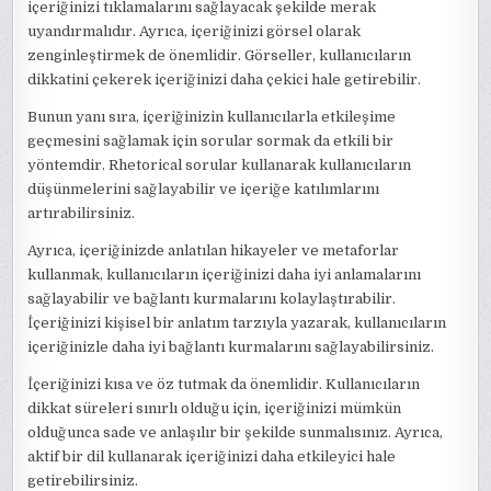
içeriğinizi tıklamalarını sağlayacak şekilde merak
uyandırmalıdır. Ayrıca, içeriğinizi görsel olarak
zenginleştirmek de önemlidir. Görseller, kullanıcıların
dikkatini çekerek içeriğinizi daha çekici hale getirebilir.
Bunun yanı sıra, içeriğinizin kullanıcılarla etkileşime
geçmesini sağlamak için sorular sormak da etkili bir
yöntemdir. Rhetorical sorular kullanarak kullanıcıların
düşünmelerini sağlayabilir ve içeriğe katılımlarını
artırabilirsiniz.
Ayrıca, içeriğinizde anlatılan hikayeler ve metaforlar
kullanmak, kullanıcıların içeriğinizi daha iyi anlamalarını
sağlayabilir ve bağlantı kurmalarını kolaylaştırabilir.
İçeriğinizi kişisel bir anlatım tarzıyla yazarak, kullanıcıların
içeriğinizle daha iyi bağlantı kurmalarını sağlayabilirsiniz.
İçeriğinizi kısa ve öz tutmak da önemlidir. Kullanıcıların
dikkat süreleri sınırlı olduğu için, içeriğinizi mümkün
olduğunca sade ve anlaşılır bir şekilde sunmalısınız. Ayrıca,
aktif bir dil kullanarak içeriğinizi daha etkileyici hale
getirebilirsiniz.