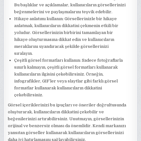
Bu başlıklar ve açıklamalar, kullanıcıların görsellerinizi
beğenmelerini ve paylaşmalarını teşvik edebilir.
Hikaye anlatımı kullanın: Görsellerinizle bir hikaye
anlatmak, kullanıcıların dikkatini çekmenin etkili bir
yoludur. Görsellerinizin birbirini tamamlayan bir
hikaye oluşturmasına dikkat edin ve kullanıcıların
meraklarını uyandıracak şekilde görsellerinizi
sıralayın.
Çeşitli görsel formatları kullanın: Sadece fotoğraflarla
sınırlı kalmayın, çeşitli görsel formatları kullanarak
kullanıcıların ilgisini çekebilirsiniz. Örneğin,
infografikler, GIF’ler veya slaytlar gibi farklı görsel
formatlar kullanarak kullanıcıların dikkatini
çekebilirsiniz.
Görsel içeriklerinizi bu ipuçları ve öneriler doğrultusunda
oluşturarak, kullanıcıların dikkatini çekebilir ve
beğenilerinizi artırabilirsiniz. Unutmayın, görsellerinizin
orijinal ve benzersiz olması da önemlidir. Kendi markanızı
yansıtan görseller kullanarak kullanıcıların görsellerinizi
daha iyi hatırlamasını sağlayabilirsiniz.