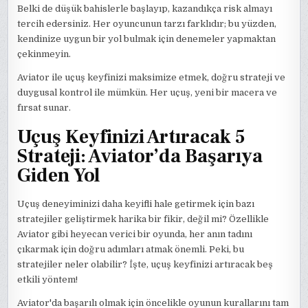
Belki de düşük bahislerle başlayıp, kazandıkça risk almayı
tercih edersiniz. Her oyuncunun tarzı farklıdır; bu yüzden,
kendinize uygun bir yol bulmak için denemeler yapmaktan
çekinmeyin.
Aviator ile uçuş keyfinizi maksimize etmek, doğru strateji ve
duygusal kontrol ile mümkün. Her uçuş, yeni bir macera ve
fırsat sunar.
Uçuş Keyfinizi Artıracak 5
Strateji: Aviator’da Başarıya
Giden Yol
Uçuş deneyiminizi daha keyifli hale getirmek için bazı
stratejiler geliştirmek harika bir fikir, değil mi? Özellikle
Aviator gibi heyecan verici bir oyunda, her anın tadını
çıkarmak için doğru adımları atmak önemli. Peki, bu
stratejiler neler olabilir? İşte, uçuş keyfinizi artıracak beş
etkili yöntem!
Aviator'da başarılı olmak için öncelikle oyunun kurallarını tam