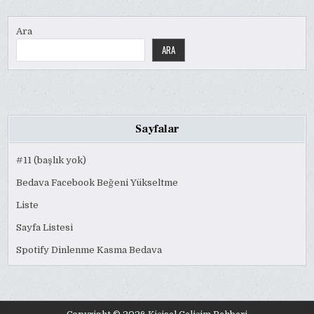
Ara
ARA
Sayfalar
#11 (başlık yok)
Bedava Facebook Beğeni Yükseltme
Liste
Sayfa Listesi
Spotify Dinlenme Kasma Bedava