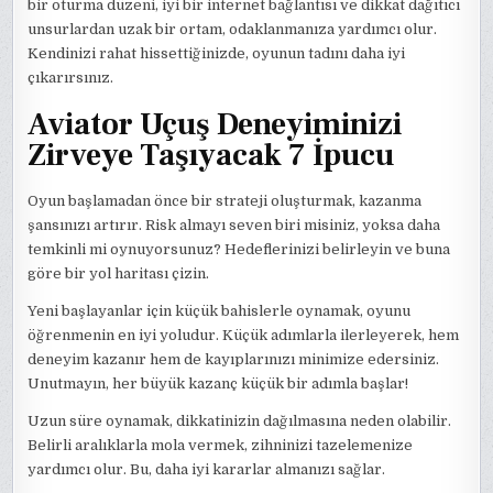
bir oturma düzeni, iyi bir internet bağlantısı ve dikkat dağıtıcı
unsurlardan uzak bir ortam, odaklanmanıza yardımcı olur.
Kendinizi rahat hissettiğinizde, oyunun tadını daha iyi
çıkarırsınız.
Aviator Uçuş Deneyiminizi
Zirveye Taşıyacak 7 İpucu
Oyun başlamadan önce bir strateji oluşturmak, kazanma
şansınızı artırır. Risk almayı seven biri misiniz, yoksa daha
temkinli mi oynuyorsunuz? Hedeflerinizi belirleyin ve buna
göre bir yol haritası çizin.
Yeni başlayanlar için küçük bahislerle oynamak, oyunu
öğrenmenin en iyi yoludur. Küçük adımlarla ilerleyerek, hem
deneyim kazanır hem de kayıplarınızı minimize edersiniz.
Unutmayın, her büyük kazanç küçük bir adımla başlar!
Uzun süre oynamak, dikkatinizin dağılmasına neden olabilir.
Belirli aralıklarla mola vermek, zihninizi tazelemenize
yardımcı olur. Bu, daha iyi kararlar almanızı sağlar.