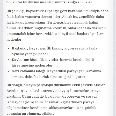
birikir ve bu durum insanları
umutsuzluğa
sürükler.
Birçok kişi, kaybettikleri parayı geri kazanma umuduyla daha
fazla bahis yapmaya devam eder. Ancak bu, genellikle daha
fazla kayıpla sonuçlanır. Bu döngü, bireylerin ruh halini
olumsuz etkiler.
Kaybetme korkusu
, onları daha da derin bir
umutsuzluk içine iter. Peki, bu döngü nasıl başlar? İşte bazı
nedenler:
Başlangıç heyecanı:
İlk kazançlar, bireyi daha fazla
oynamaya teşvik eder.
Kaybetme hissi:
İlk kayıplar, bireyin kendini kötü
hissetmesine neden olur.
Geri kazanma isteği:
Kaybedilen parayı geri kazanma
arzusu, daha fazla risk alma isteğini doğurur.
Bu döngü, bireyin psikolojik durumunu ciddi şekilde etkiler.
Kendine güven kaybı, stres ve kaygı gibi sorunlar ortaya
çıkabilir. Uzun vadede, bu durum
depresyon
ve sosyal
izolasyona yol açabilir. İnsanlar, kaybettikleri parayı
düşünmekten kendilerini alıkoyamazlar. Bu da, günlük
yaşamlarını olumsuz etkiler.