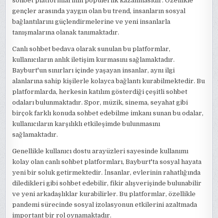
sohbet platformlarının popülerlik kazanmasıdır. Özellikle
gençler arasında yaygın olan bu trend, insanların sosyal
bağlantılarını güçlendirmelerine ve yeni insanlarla
tanışmalarına olanak tanımaktadır.
Canlı sohbet bedava olarak sunulan bu platformlar,
kullanıcıların anlık iletişim kurmasını sağlamaktadır.
Bayburt'un sınırları içinde yaşayan insanlar, aynı ilgi
alanlarına sahip kişilerle kolayca bağlantı kurabilmektedir. Bu
platformlarda, herkesin katılım gösterdiği çeşitli sohbet
odaları bulunmaktadır. Spor, müzik, sinema, seyahat gibi
birçok farklı konuda sohbet edebilme imkanı sunan bu odalar,
kullanıcıların karşılıklı etkileşimde bulunmasını
sağlamaktadır.
Genellikle kullanıcı dostu arayüzleri sayesinde kullanımı
kolay olan canlı sohbet platformları, Bayburt'ta sosyal hayata
yeni bir soluk getirmektedir. İnsanlar, evlerinin rahatlığında
diledikleri gibi sohbet edebilir, fikir alışverişinde bulunabilir
ve yeni arkadaşlıklar kurabilirler. Bu platformlar, özellikle
pandemi sürecinde sosyal izolasyonun etkilerini azaltmada
important bir rol oynamaktadır.