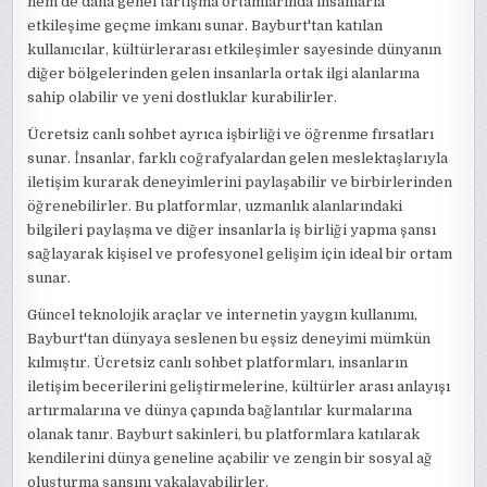
hem de daha genel tartışma ortamlarında insanlarla
etkileşime geçme imkanı sunar. Bayburt'tan katılan
kullanıcılar, kültürlerarası etkileşimler sayesinde dünyanın
diğer bölgelerinden gelen insanlarla ortak ilgi alanlarına
sahip olabilir ve yeni dostluklar kurabilirler.
Ücretsiz canlı sohbet ayrıca işbirliği ve öğrenme fırsatları
sunar. İnsanlar, farklı coğrafyalardan gelen meslektaşlarıyla
iletişim kurarak deneyimlerini paylaşabilir ve birbirlerinden
öğrenebilirler. Bu platformlar, uzmanlık alanlarındaki
bilgileri paylaşma ve diğer insanlarla iş birliği yapma şansı
sağlayarak kişisel ve profesyonel gelişim için ideal bir ortam
sunar.
Güncel teknolojik araçlar ve internetin yaygın kullanımı,
Bayburt'tan dünyaya seslenen bu eşsiz deneyimi mümkün
kılmıştır. Ücretsiz canlı sohbet platformları, insanların
iletişim becerilerini geliştirmelerine, kültürler arası anlayışı
artırmalarına ve dünya çapında bağlantılar kurmalarına
olanak tanır. Bayburt sakinleri, bu platformlara katılarak
kendilerini dünya geneline açabilir ve zengin bir sosyal ağ
oluşturma şansını yakalayabilirler.