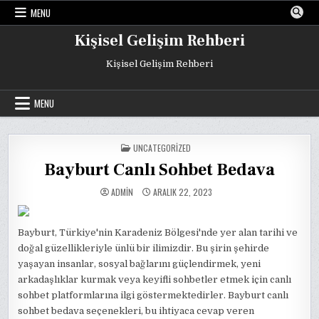
Skip
MENU
to
content
Kişisel Gelişim Rehberi
Kişisel Gelişim Rehberi
MENU
POSTED
UNCATEGORIZED
IN
Bayburt Canlı Sohbet Bedava
ADMIN
ARALIK 22, 2023
Bayburt, Türkiye'nin Karadeniz Bölgesi'nde yer alan tarihi ve
doğal güzellikleriyle ünlü bir ilimizdir. Bu şirin şehirde
yaşayan insanlar, sosyal bağlarını güçlendirmek, yeni
arkadaşlıklar kurmak veya keyifli sohbetler etmek için canlı
sohbet platformlarına ilgi göstermektedirler. Bayburt canlı
sohbet bedava seçenekleri, bu ihtiyaca cevap veren