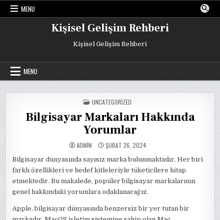
Skip
MENU
to
content
Kişisel Gelişim Rehberi
Kişisel Gelişim Rehberi
MENU
POSTED
UNCATEGORIZED
IN
Bilgisayar Markaları Hakkında
Yorumlar
ADMIN
ŞUBAT 26, 2024
Bilgisayar dünyasında sayısız marka bulunmaktadır. Her biri
farklı özellikleri ve hedef kitleleriyle tüketicilere hitap
etmektedir. Bu makalede, popüler bilgisayar markalarının
genel hakkındaki yorumlara odaklanacağız.
Apple, bilgisayar dünyasında benzersiz bir yer tutan bir
markadır. MacOS işletim sistemine sahip olan Mac