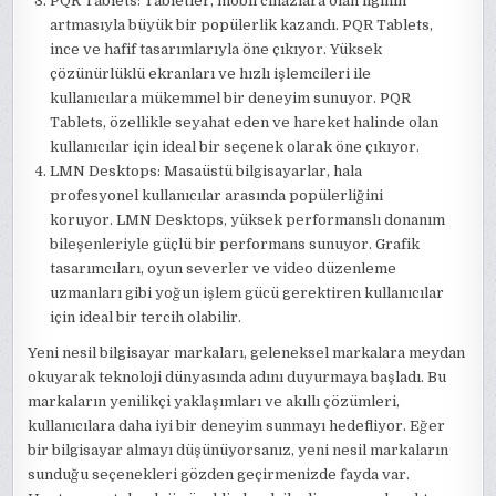
PQR Tablets: Tabletler, mobil cihazlara olan ilginin
artmasıyla büyük bir popülerlik kazandı. PQR Tablets,
ince ve hafif tasarımlarıyla öne çıkıyor. Yüksek
çözünürlüklü ekranları ve hızlı işlemcileri ile
kullanıcılara mükemmel bir deneyim sunuyor. PQR
Tablets, özellikle seyahat eden ve hareket halinde olan
kullanıcılar için ideal bir seçenek olarak öne çıkıyor.
LMN Desktops: Masaüstü bilgisayarlar, hala
profesyonel kullanıcılar arasında popülerliğini
koruyor. LMN Desktops, yüksek performanslı donanım
bileşenleriyle güçlü bir performans sunuyor. Grafik
tasarımcıları, oyun severler ve video düzenleme
uzmanları gibi yoğun işlem gücü gerektiren kullanıcılar
için ideal bir tercih olabilir.
Yeni nesil bilgisayar markaları, geleneksel markalara meydan
okuyarak teknoloji dünyasında adını duyurmaya başladı. Bu
markaların yenilikçi yaklaşımları ve akıllı çözümleri,
kullanıcılara daha iyi bir deneyim sunmayı hedefliyor. Eğer
bir bilgisayar almayı düşünüyorsanız, yeni nesil markaların
sunduğu seçenekleri gözden geçirmenizde fayda var.