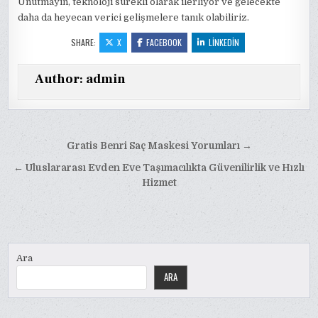
Unutmayın, teknoloji sürekli olarak ilerliyor ve gelecekte
daha da heyecan verici gelişmelere tanık olabiliriz.
SHARE:
X
FACEBOOK
LINKEDIN
Author:
admin
Yazı
Gratis Benri Saç Maskesi Yorumları →
gezinmesi
← Uluslararası Evden Eve Taşımacılıkta Güvenilirlik ve Hızlı
Hizmet
Ara
ARA