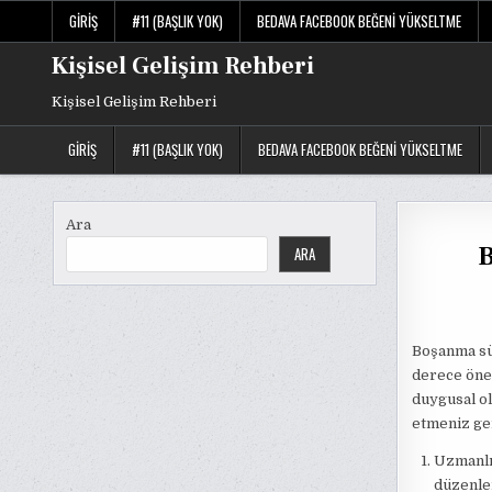
Skip
GIRIŞ
#11 (BAŞLIK YOK)
BEDAVA FACEBOOK BEĞENI YÜKSELTME
to
content
Kişisel Gelişim Rehberi
Kişisel Gelişim Rehberi
GIRIŞ
#11 (BAŞLIK YOK)
BEDAVA FACEBOOK BEĞENI YÜKSELTME
Ara
B
ARA
Boşanma sür
derece önem
duygusal ol
etmeniz ger
Uzmanlık
düzenle