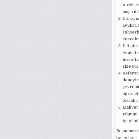
tercih e
başarılı
Deneyim:
avukat, 
rehberli
edecekti
İletişim
Avukatın
hissetti
size sür
Referans
deneyiml
çevrimi
öğrenebi
olacak v
Maliyet:
tahmini
iyi plan
Boşanma sü
becerileri,