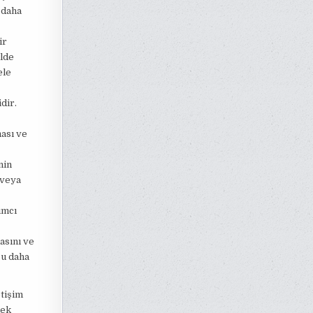
 daha
ir
ilde
ele
dir.
ması ve
nin
 veya
ımcı
asını ve
zu daha
tişim
mek