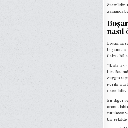
önemlidir. 
zamanda bu 
Boşan
nasıl
Boşanma sür
boşanma sür
önlenebilme
İlk olarak,
bir dönemdi
duygusal pa
gerilimi ar
önemlidir.
Bir diğer y
arasındaki 
tutulması v
bir şekilde