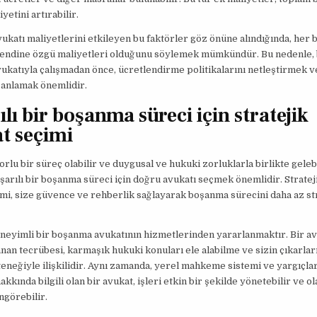
yetini artırabilir.
katı maliyetlerini etkileyen bu faktörler göz önüne alındığında, her
kendine özgü maliyetleri olduğunu söylemek mümkündür. Bu nedenle, 
katıyla çalışmadan önce, ücretlendirme politikalarını netleştirmek v
 anlamak önemlidir.
lı bir boşanma süreci için stratejik
t seçimi
rlu bir süreç olabilir ve duygusal ve hukuki zorluklarla birlikte gelebi
şarılı bir boşanma süreci için doğru avukatı seçmek önemlidir. Strateji
mi, size güvence ve rehberlik sağlayarak boşanma sürecini daha az str
eneyimli bir boşanma avukatının hizmetlerinden yararlanmaktır. Bir a
anan tecrübesi, karmaşık hukuki konuları ele alabilme ve sizin çıkarlar
neğiyle ilişkilidir. Aynı zamanda, yerel mahkeme sistemi ve yargıçla
akkında bilgili olan bir avukat, işleri etkin bir şekilde yönetebilir ve ol
ngörebilir.