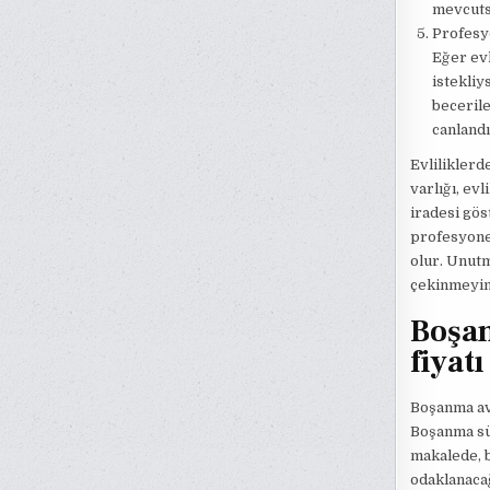
mevcutsa
Profesyo
Eğer evl
istekliy
becerile
canlandı
Evliliklerd
varlığı, ev
iradesi gö
profesyonel
olur. Unutm
çekinmeyin
Boşan
fiyatı
Boşanma avu
Boşanma sü
makalede, b
odaklanaca