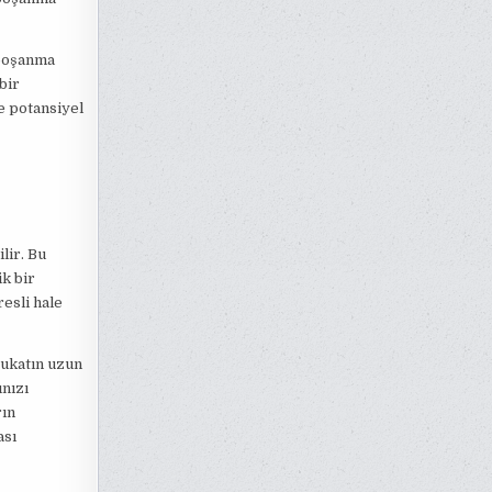
 boşanma
bir
e potansiyel
lir. Bu
k bir
esli hale
vukatın uzun
ınızı
rın
ası