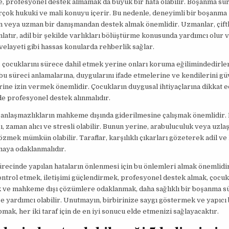
e, profesyonel destek almamak da büyük bir hata olabilir. Boşanma süre
rçok hukuki ve mali konuyu içerir. Bu nedenle, deneyimli bir boşanma
n veya uzman bir danışmandan destek almak önemlidir. Uzmanlar, çift
nlatır, adil bir şekilde varlıkları bölüştürme konusunda yardımcı olur 
velayeti gibi hassas konularda rehberlik sağlar.
r, çocuklarını sürece dahil etmek yerine onları koruma eğilimindedirler
bu süreci anlamalarına, duygularını ifade etmelerine ve kendilerini g
ine izin vermek önemlidir. Çocukların duygusal ihtiyaçlarına dikkat e
e profesyonel destek alınmalıdır.
, anlaşmazlıkların mahkeme dışında giderilmesine çalışmak önemlidi
cı, zaman alıcı ve stresli olabilir. Bunun yerine, arabuluculuk veya uzl
özmek mümkün olabilir. Taraflar, karşılıklı çıkarları gözeterek adil ve k
aya odaklanmalıdır.
ecinde yapılan hataların önlenmesi için bu önlemleri almak önemlidi
ontrol etmek, iletişimi güçlendirmek, profesyonel destek almak, çocuk
k ve mahkeme dışı çözümlere odaklanmak, daha sağlıklı bir boşanma s
 yardımcı olabilir. Unutmayın, birbirinize saygı göstermek ve yapıcı 
apmak, her iki taraf için de en iyi sonucu elde etmenizi sağlayacaktır.