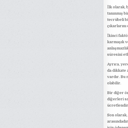
İlk olarak,
tanınmış bi
tecrübeli b
çıkarlarını
İkinci fakt
karmaşık ve
anlaşmazlık
süresini et
Ayrıca, yer
da dikkate 
vardır. Bu 
olabilir.
Bir diğer ö
diğerleri s
ücretlendi
Son olarak,
arasındadır
için ödenen