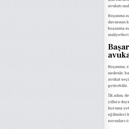
avukatı mali
Boşanma avu
davasının 
boşanma avu
maliyetleri
Başarı
avuka
Boşanma, zo
nedenle, ba
avukat seçi
getirebilir.
İlk adım, d
yıllara day
koruma yete
eğilimleri h
sorunları ö