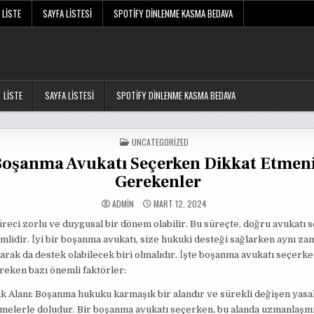
LISTE
SAYFA LISTESI
SPOTIFY DINLENME KASMA BEDAVA
LISTE
SAYFA LISTESI
SPOTIFY DINLENME KASMA BEDAVA
POSTED
UNCATEGORIZED
IN
oşanma Avukatı Seçerken Dikkat Etmen
Gerekenler
ADMIN
MART 12, 2024
eci zorlu ve duygusal bir dönem olabilir. Bu süreçte, doğru avukatı
lidir. İyi bir boşanma avukatı, size hukuki desteği sağlarken aynı z
arak da destek olabilecek biri olmalıdır. İşte boşanma avukatı seçerke
eken bazı önemli faktörler:
 Alanı: Boşanma hukuku karmaşık bir alandır ve sürekli değişen yasa
melerle doludur. Bir boşanma avukatı seçerken, bu alanda uzmanlaşmış