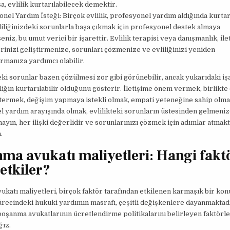
, evlilik kurtarılabilecek demektir.
nel Yardım İsteği: Birçok evlilik, profesyonel yardım aldığında kurtarı
iliğinizdeki sorunlarla başa çıkmak için profesyonel destek almaya
seniz, bu umut verici bir işarettir. Evlilik terapisi veya danışmanlık, ile
rinizi geliştirmenize, sorunları çözmenize ve evliliğinizi yeniden
rmanıza yardımcı olabilir.
eki sorunlar bazen çözülmesi zor gibi görünebilir, ancak yukarıdaki iş
liliğin kurtarılabilir olduğunu gösterir. İletişime önem vermek, birlikte
stermek, değişim yapmaya istekli olmak, empati yeteneğine sahip olm
 yardım arayışında olmak, evlilikteki sorunların üstesinden gelmeni
ayın, her ilişki değerlidir ve sorunlarınızı çözmek için adımlar atmakt
.
ma avukatı maliyetleri: Hangi fakt
 etkiler?
katı maliyetleri, birçok faktör tarafından etkilenen karmaşık bir kon
recindeki hukuki yardımın masrafı, çeşitli değişkenlere dayanmaktadı
oşanma avukatlarının ücretlendirme politikalarını belirleyen faktörl
ğız.