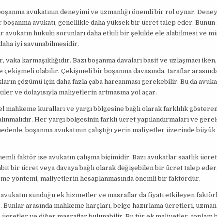
 boşanma avukatının deneyimi ve uzmanlığı önemli bir rol oynar. Deney
r boşanma avukatı, genellikle daha yüksek bir ücret talep eder. Bunun
ir avukatın hukuki sorunları daha etkili bir şekilde ele alabilmesi ve m
 daha iyi savunabilmesidir.
ör, vaka karmaşıklığıdır. Bazı boşanma davaları basit ve uzlaşmacı iken,
 çekişmeli olabilir. Çekişmeli bir boşanma davasında, taraflar arasınd
ların çözümü için daha fazla çaba harcanması gerekebilir. Bu da avuka
kiler ve dolayısıyla maliyetlerin artmasına yol açar.
el mahkeme kuralları ve yargı bölgesine bağlı olarak farklılık göstere
alınmalıdır. Her yargı bölgesinin farklı ücret yapılandırmaları ve gerek
nedenle, boşanma avukatının çalıştığı yerin maliyetler üzerinde büyük 
nemli faktör ise avukatın çalışma biçimidir. Bazı avukatlar saatlik ücret
abit bir ücret veya davaya bağlı olarak değişebilen bir ücret talep eder
rme yöntemi, maliyetlerin hesaplanmasında önemli bir faktördür.
 avukatın sunduğu ek hizmetler ve masraflar da fiyatı etkileyen faktör
. Bunlar arasında mahkeme harçları, belge hazırlama ücretleri, uzman
 ücretler ve diğer masraflar bulunabilir. Bu tür ek maliyetler, toplam