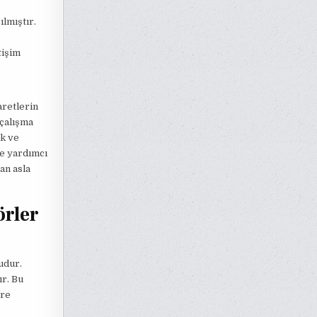
lmıştır.
tişim
aretlerin
 çalışma
ak ve
ze yardımcı
an asla
örler
udur.
r. Bu
ere