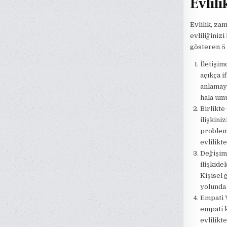
Evlili
Evlilik, zam
evliliğiniz
gösteren 5 
İletişim
açıkça i
anlamaya
hala umu
Birlikte
ilişkini
probleml
evlilikt
Değişim 
ilişkide
Kişisel 
yolunda 
Empati Y
empati k
evlilikt