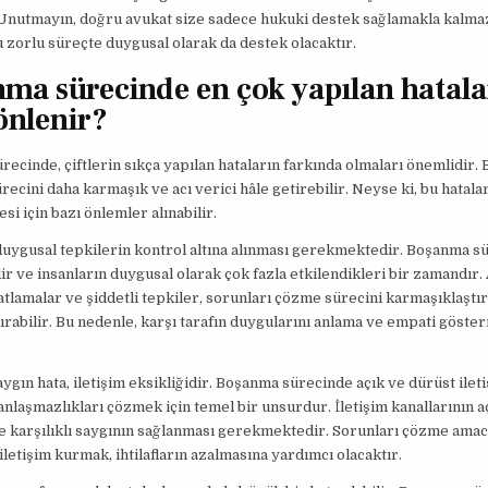
Unutmayın, doğru avukat size sadece hukuki destek sağlamakla kalmaz
zorlu süreçte duygusal olarak da destek olacaktır.
ma sürecinde en çok yapılan hatala
 önlenir?
ecinde, çiftlerin sıkça yapılan hataların farkında olmaları önemlidir. B
ecini daha karmaşık ve acı verici hâle getirebilir. Neyse ki, bu hatala
si için bazı önlemler alınabilir.
 duygusal tepkilerin kontrol altına alınması gerekmektedir. Boşanma s
r ve insanların duygusal olarak çok fazla etkilendikleri bir zamandır.
tlamalar ve şiddetli tepkiler, sorunları çözme sürecini karmaşıklaştır
tırabilir. Bu nedenle, karşı tarafın duygularını anlama ve empati göste
aygın hata, iletişim eksikliğidir. Boşanma sürecinde açık ve dürüst ileti
anlaşmazlıkları çözmek için temel bir unsurdur. İletişim kanallarının a
e karşılıklı saygının sağlanması gerekmektedir. Sorunları çözme amacı
 iletişim kurmak, ihtilafların azalmasına yardımcı olacaktır.