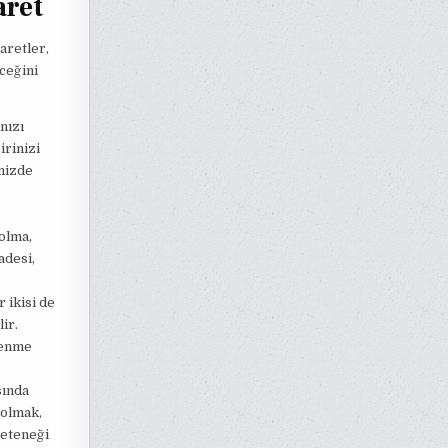
aret
şaretler,
ceğini
nızı
irinizi
inizde
 olma,
adesi,
 ikisi de
ir.
renme
sında
 olmak,
yeteneği