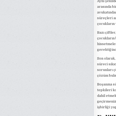
Aynı şekild
arasında bi
avukatında
süreçleri a
çocukların 
Bazı çiftle
çocukların 
hissetmeler
gerektiğind
Son olarak
süreci sıkı
sorunları ç
çözüm bulm
Boşanma sür
tepkileri k
dahil etme
geçirmenize
işbirliği y