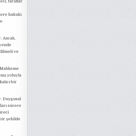
ci, taraflar
lere hukuki
ve
. Ancak,
üvende
dilmeli ve
r. Mahkeme
aşma yoluyla
alıcı bir
r. Duygusal
ları sürece
üreci
bir şekilde