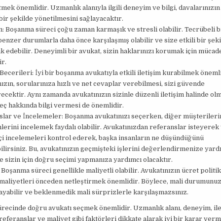
tmek önemlidir. Uzmanlık alanıyla ilgili deneyim ve bilgi, davalarınızın
 bir şekilde yönetilmesini sağlayacaktır.
 Boşanma süreci çoğu zaman karmaşık ve stresli olabilir. Tecrübeli b
benzer durumlarla daha önce karşılaşmış olabilir ve size etkili bir şek
k edebilir. Deneyimli bir avukat, sizin haklarınızı korumak için mücad
r.
 Becerileri: İyi bir boşanma avukatıyla etkili iletişim kurabilmek önemli
ızın, sorularınıza hızlı ve net cevaplar verebilmesi, sizi güvende
recektir. Aynı zamanda avukatınızın sizinle düzenli iletişim halinde ol
eç hakkında bilgi vermesi de önemlidir.
lar ve İncelemeler: Boşanma avukatınızı seçerken, diğer müşterileri
erini incelemek faydalı olabilir. Avukatınızdan referanslar isteyerek
çi incelemeleri kontrol ederek, başka insanların ne düşündüğünü
lirsiniz. Bu, avukatınızın geçmişteki işlerini değerlendirmenize yard
e sizin için doğru seçimi yapmanıza yardımcı olacaktır.
 Boşanma süreci genellikle maliyetli olabilir. Avukatınızın ücret politik
 maliyetleri önceden netleştirmek önemlidir. Böylece, mali durumunu
layabilir ve beklenmedik mali sürprizlerle karşılaşmazsınız.
recinde doğru avukatı seçmek önemlidir. Uzmanlık alanı, deneyim, ile
 referanslar ve maliyet gibi faktörleri dikkate alarak iyi bir karar ver