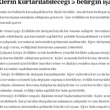
klerin kurtarılabileceği 5 belirgin iş
anla zorluklarla karşılaşabilen bir ilişki türüdür. Ancak bazı belirgin i
i kurtarmanın mümkün olduğunu gösterir. İşte evliliklerin kurtarılabile
önemli işaret:
de Umut Işığı: Evliliklerde iletişim büyük bir öneme sahiptir. Sorunları
fade edebilmek, partnerinizle sağlıklı bir şekilde konuşabilmek ve birb
 çalışmak, sorunların üstesinden gelmenin anahtarıdır. Eğer iletişim
t ışığı varsa, evliliğinizi kurtarma şansınız yüksektir.
 Çalışma İsteği: Evlilikte ortak hedeflere yönelik birlikte çalışma isteği,
zin kurtarılabilir olduğunu gösterir. Eşler arasında birbirlerine destek
eri çözmek için birlikte hareket etme ve ilişkiyi yeniden inşa etme ir
eki sorunları aşabilmenin anahtarıdır.
İsteği: Evliliklerde değişim kaçınılmazdır. Eğer eşlerden biri ya da her
ki sorunları çözmek için değişim yapmaya istekliyse, evlilik kurtarılabil
gelişim, olumsuz davranış kalıplarını değiştirme ve yeni beceriler öğ
adımlar atmak, evliliği daha sağlıklı bir hale getirebilir.
eteneği: Evlilikte empati, ilişkinin temel taşlarından biridir. Eşler ara
urabilmek, karşı tarafın duygularını anlamaya çalışmak ve ona destek
eki sorunların üstesinden gelmede büyük rol oynar. Eğer hala empati 