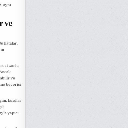
, aynı
r ve
u hatalar,
rın
üreci zorlu
 Ancak,
abilir ve
rme becerisi
şim, taraflar
çık
yla yapıcı