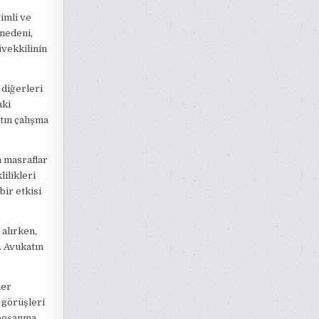
imli ve
 nedeni,
üvekkilinin
 diğerleri
aki
tın çalışma
n masraflar
lilikleri
bir etkisi
 alırken,
. Avukatın
ler
 görüşleri
 boşanma