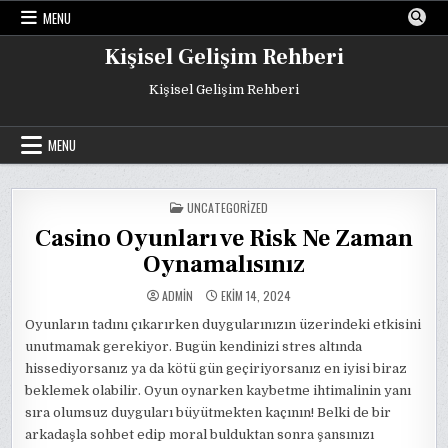
Skip
MENU
to
content
Kişisel Gelişim Rehberi
Kişisel Gelişim Rehberi
MENU
POSTED
UNCATEGORIZED
IN
Casino Oyunları ve Risk Ne Zaman
Oynamalısınız
ADMIN
EKIM 14, 2024
Oyunların tadını çıkarırken duygularınızın üzerindeki etkisini
unutmamak gerekiyor. Bugün kendinizi stres altında
hissediyorsanız ya da kötü gün geçiriyorsanız en iyisi biraz
beklemek olabilir. Oyun oynarken kaybetme ihtimalinin yanı
sıra olumsuz duyguları büyütmekten kaçının! Belki de bir
arkadaşla sohbet edip moral bulduktan sonra şansınızı