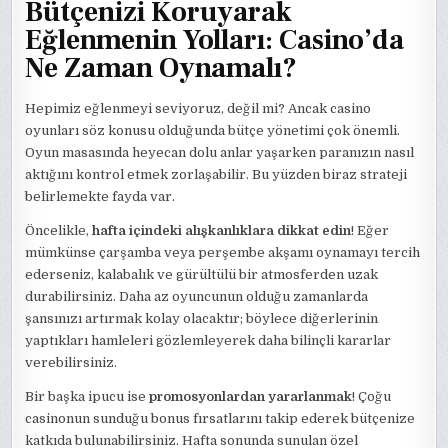
Bütçenizi Koruyarak
Eğlenmenin Yolları: Casino’da
Ne Zaman Oynamalı?
Hepimiz eğlenmeyi seviyoruz, değil mi? Ancak casino
oyunları söz konusu olduğunda bütçe yönetimi çok önemli.
Oyun masasında heyecan dolu anlar yaşarken paranızın nasıl
aktığını kontrol etmek zorlaşabilir. Bu yüzden biraz strateji
belirlemekte fayda var.
Öncelikle,
hafta içindeki alışkanlıklara dikkat edin
! Eğer
mümkünse çarşamba veya perşembe akşamı oynamayı tercih
ederseniz, kalabalık ve gürültülü bir atmosferden uzak
durabilirsiniz. Daha az oyuncunun olduğu zamanlarda
şansınızı artırmak kolay olacaktır; böylece diğerlerinin
yaptıkları hamleleri gözlemleyerek daha bilinçli kararlar
verebilirsiniz.
Bir başka ipucu ise
promosyonlardan yararlanmak
! Çoğu
casinonun sunduğu bonus fırsatlarını takip ederek bütçenize
katkıda bulunabilirsiniz. Hafta sonunda sunulan özel