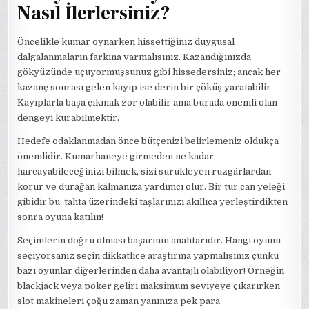
Nasıl İlerlersiniz?
Öncelikle kumar oynarken hissettiğiniz duygusal
dalgalanmaların farkına varmalısınız. Kazandığınızda
gökyüzünde uçuyormuşsunuz gibi hissedersiniz; ancak her
kazanç sonrası gelen kayıp ise derin bir çöküş yaratabilir.
Kayıplarla başa çıkmak zor olabilir ama burada önemli olan
dengeyi kurabilmektir.
Hedefe odaklanmadan önce bütçenizi belirlemeniz oldukça
önemlidir. Kumarhaneye girmeden ne kadar
harcayabileceğinizi bilmek, sizi sürükleyen rüzgârlardan
korur ve durağan kalmanıza yardımcı olur. Bir tür can yeleği
gibidir bu; tahta üzerindeki taşlarınızı akıllıca yerleştirdikten
sonra oyuna katılın!
Seçimlerin doğru olması başarının anahtarıdır. Hangi oyunu
seçiyorsanız seçin dikkatlice araştırma yapmalısınız çünkü
bazı oyunlar diğerlerinden daha avantajlı olabiliyor! Örneğin
blackjack veya poker geliri maksimum seviyeye çıkarırken
slot makineleri çoğu zaman yanınıza pek para