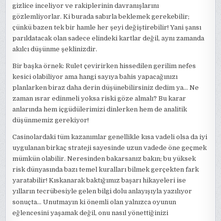
gizlice inceliyor ve rakiplerinin davranışlarını
gözlemliyorlar. Ki burada sabırla beklemek gerekebilir;
çünkü bazen tek bir hamle her şeyi değiştirebilir! Yani şansı
parıldatacak olan sadece elindeki kartlar değil, aynı zamanda
akılcı düşünme şeklinizdir.
Bir başka örnek: Rulet çevirirken hissedilen gerilim nefes
kesici olabiliyor ama hangi sayıya bahis yapacağınızı
planlarken biraz daha derin düşünebilirsiniz dedim ya… Ne
zaman ısrar edinmeli yoksa riski göze almalı? Bu karar
anlarında hem içgüdülerimizi dinlerken hem de analitik
düşünmemiz gerekiyor!
Casinolardaki tüm kazanımlar genellikle kısa vadeli olsa da iyi
uygulanan birkaç strateji sayesinde uzun vadede öne geçmek
mümkün olabilir. Neresinden bakarsanız bakın; bu yüksek
risk dünyasında bazı temel kuralları bilmek gerçekten fark
yaratabilir! Kıskanarak baktığımız başarı hikayeleri ise
yılların tecrübesiyle gelen bilgi dolu anlayışıyla yazılıyor
sonuçta… Unutmayın ki önemli olan yalnızca oyunun
eğlencesini yaşamak değil, onu nasıl yönettiğinizi