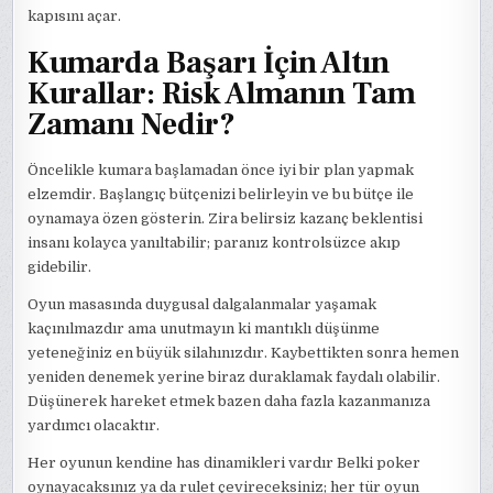
kapısını açar.
Kumarda Başarı İçin Altın
Kurallar: Risk Almanın Tam
Zamanı Nedir?
Öncelikle kumara başlamadan önce iyi bir plan yapmak
elzemdir. Başlangıç bütçenizi belirleyin ve bu bütçe ile
oynamaya özen gösterin. Zira belirsiz kazanç beklentisi
insanı kolayca yanıltabilir; paranız kontrolsüzce akıp
gidebilir.
Oyun masasında duygusal dalgalanmalar yaşamak
kaçınılmazdır ama unutmayın ki mantıklı düşünme
yeteneğiniz en büyük silahınızdır. Kaybettikten sonra hemen
yeniden denemek yerine biraz duraklamak faydalı olabilir.
Düşünerek hareket etmek bazen daha fazla kazanmanıza
yardımcı olacaktır.
Her oyunun kendine has dinamikleri vardır Belki poker
oynayacaksınız ya da rulet çevireceksiniz; her tür oyun