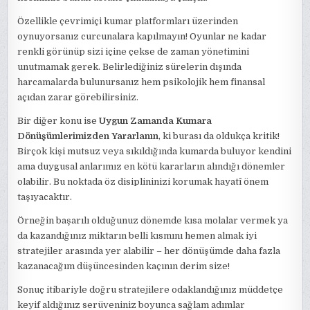
Özellikle çevrimiçi kumar platformları üzerinden
oynuyorsanız curcunalara kapılmayın! Oyunlar ne kadar
renkli görünüp sizi içine çekse de zaman yönetimini
unutmamak gerek. Belirlediğiniz sürelerin dışında
harcamalarda bulunursanız hem psikolojik hem finansal
açıdan zarar görebilirsiniz.
Bir diğer konu ise
Uygun Zamanda Kumara
Dönüşümlerimizden Yararlanın
, ki burası da oldukça kritik!
Birçok kişi mutsuz veya sıkıldığında kumarda buluyor kendini
ama duygusal anlarımız en kötü kararların alındığı dönemler
olabilir. Bu noktada öz disiplininizi korumak hayatî önem
taşıyacaktır.
Örneğin başarılı olduğunuz dönemde kısa molalar vermek ya
da kazandığınız miktarın belli kısmını hemen almak iyi
stratejiler arasında yer alabilir – her dönüşümde daha fazla
kazanacağım düşüncesinden kaçının derim size!
Sonuç itibariyle doğru stratejilere odaklandığınız müddetçe
keyif aldığınız serüveniniz boyunca sağlam adımlar