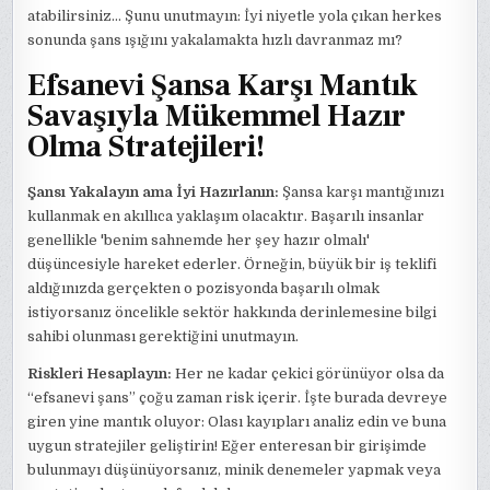
atabilirsiniz… Şunu unutmayın: İyi niyetle yola çıkan herkes
sonunda şans ışığını yakalamakta hızlı davranmaz mı?
Efsanevi Şansa Karşı Mantık
Savaşıyla Mükemmel Hazır
Olma Stratejileri!
Şansı Yakalayın ama İyi Hazırlanın:
Şansa karşı mantığınızı
kullanmak en akıllıca yaklaşım olacaktır. Başarılı insanlar
genellikle 'benim sahnemde her şey hazır olmalı'
düşüncesiyle hareket ederler. Örneğin, büyük bir iş teklifi
aldığınızda gerçekten o pozisyonda başarılı olmak
istiyorsanız öncelikle sektör hakkında derinlemesine bilgi
sahibi olunması gerektiğini unutmayın.
Riskleri Hesaplayın:
Her ne kadar çekici görünüyor olsa da
“efsanevi şans” çoğu zaman risk içerir. İşte burada devreye
giren yine mantık oluyor: Olası kayıpları analiz edin ve buna
uygun stratejiler geliştirin! Eğer enteresan bir girişimde
bulunmayı düşünüyorsanız, minik denemeler yapmak veya