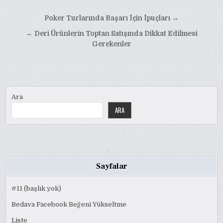
Yazı
Poker Turlarında Başarı İçin İpuçları →
gezinmesi
← Deri Ürünlerin Toptan Satışında Dikkat Edilmesi
Gerekenler
Ara
ARA
Sayfalar
#11 (başlık yok)
Bedava Facebook Beğeni Yükseltme
Liste