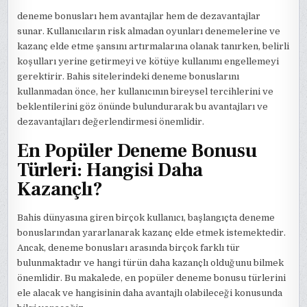
deneme bonusları hem avantajlar hem de dezavantajlar
sunar. Kullanıcıların risk almadan oyunları denemelerine ve
kazanç elde etme şansını artırmalarına olanak tanırken, belirli
koşulları yerine getirmeyi ve kötüye kullanımı engellemeyi
gerektirir. Bahis sitelerindeki deneme bonuslarını
kullanmadan önce, her kullanıcının bireysel tercihlerini ve
beklentilerini göz önünde bulundurarak bu avantajları ve
dezavantajları değerlendirmesi önemlidir.
En Popüler Deneme Bonusu
Türleri: Hangisi Daha
Kazançlı?
Bahis dünyasına giren birçok kullanıcı, başlangıçta deneme
bonuslarından yararlanarak kazanç elde etmek istemektedir.
Ancak, deneme bonusları arasında birçok farklı tür
bulunmaktadır ve hangi türün daha kazançlı olduğunu bilmek
önemlidir. Bu makalede, en popüler deneme bonusu türlerini
ele alacak ve hangisinin daha avantajlı olabileceği konusunda