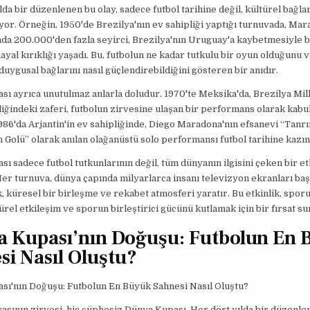
lda bir düzenlenen bu olay, sadece futbol tarihine değil, kültürel bağla
iyor. Örneğin, 1950'de Brezilya'nın ev sahipliği yaptığı turnuvada, Mar
a 200.000'den fazla seyirci, Brezilya'nın Uruguay'a kaybetmesiyle b
hayal kırıklığı yaşadı. Bu, futbolun ne kadar tutkulu bir oyun olduğunu 
 duygusal bağlarını nasıl güçlendirebildiğini gösteren bir anıdır.
ı ayrıca unutulmaz anlarla doludur. 1970'te Meksika'da, Brezilya Mill
iğindeki zaferi, futbolun zirvesine ulaşan bir performans olarak kabul 
86'da Arjantin'in ev sahipliğinde, Diego Maradona'nın efsanevi “Tanrın
n Golü” olarak anılan olağanüstü solo performansı futbol tarihine kazın
ı sadece futbol tutkunlarının değil, tüm dünyanın ilgisini çeken bir et
er turnuva, dünya çapında milyarlarca insanı televizyon ekranları baş
k, küresel bir birleşme ve rekabet atmosferi yaratır. Bu etkinlik, sporu
ürel etkileşim ve sporun birleştirici gücünü kutlamak için bir fırsat su
 Kupası’nın Doğuşu: Futbolun En 
si Nasıl Oluştu?
sı'nın Doğuşu: Futbolun En Büyük Sahnesi Nasıl Oluştu?
asının zirvesi, hiç şüphesiz Dünya Kupası. Her dört yılda bir düzenle