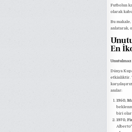
Futbolun ka
olarak kabu
Bu makale,
anlatarak, 
Unutu
En İk
Unutulmaz 
Dünya Kupas
etkinliktir
karşılaşırı
anılar:
1950, M
beklenm
biri olar
1970, Fi
Alberto