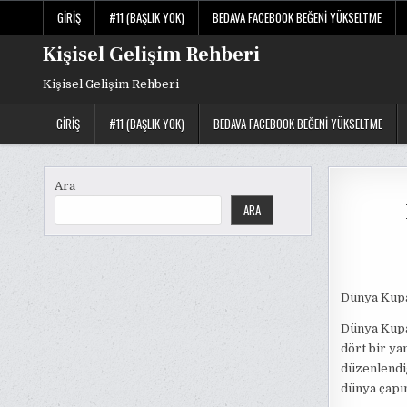
Skip
GIRIŞ
#11 (BAŞLIK YOK)
BEDAVA FACEBOOK BEĞENI YÜKSELTME
to
content
Kişisel Gelişim Rehberi
Kişisel Gelişim Rehberi
GIRIŞ
#11 (BAŞLIK YOK)
BEDAVA FACEBOOK BEĞENI YÜKSELTME
Ara
ARA
Dünya Kupas
Dünya Kupas
dört bir ya
düzenlendiğ
dünya çapın