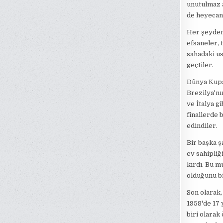
unutulmaz a
de heyecan 
Her şeyden 
efsaneler, t
sahadaki us
geçtiler.
Dünya Kupas
Brezilya'nı
ve İtalya gi
finallerde 
edindiler.
Bir başka şa
ev sahipliğ
kırdı. Bu m
olduğunu bi
Son olarak,
1958'de 17 
biri olarak