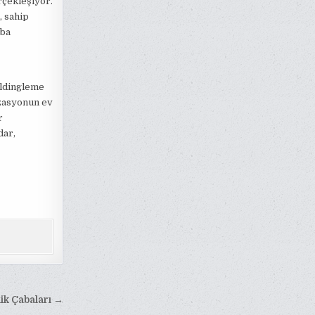
rçekleşiyor.
, sahip
aba
oldingleme
izasyonun ev
r
dar,
lik Çabaları →