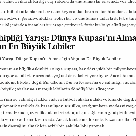
 sahaya çıkarak kırdığı yaş rekoru da unutulmazlar arasında yer alıyo
ı, futbol tutkunlarını her daim heyecanlandıran ve tarihi anılarla dolu 
m ediyor. Şampiyonluklar, rekorlar ve unutulmaz anlarla dolu bu tur
r köşesinden insanları bir araya getirerek futbolun büyüsünü yaşatıy
hipliği Yarışı: Dünya Kupası’nı Alma
an En Büyük Lobiler
i Yarışı: Dünya Kupası'nı Almak İçin Yapılan En Büyük Lobiler
asının en büyük etkinliği, Dünya Kupası, her dört yılda bir milyonlarca
dırıyor ve ülkeler arasında yoğun bir rekabet yaratıyor. Ancak bu m
üzenlemek kolay değil. Bir ülkenin Dünya Kupası'na ev sahipliği yapabil
 büyük çabalar ve stratejik lobilerin döndüğü bir süreç var.
ı'nın ev sahipliği hakkı, sadece futbol sahalarındaki yetenekle değil, 
lomatik ustalıkla da kazanılıyor. Bir ülke, stadyumların modernizasy
leştirmelerine, güvenlik önlemlerinden, ulaşım ağlarının genişletilmesi
dü yerine getirmek zorunda. Ancak bunların ötesinde, kazanan ülke, FI
rin desteğini almak için etkili bir şekilde lobi yapmalı.