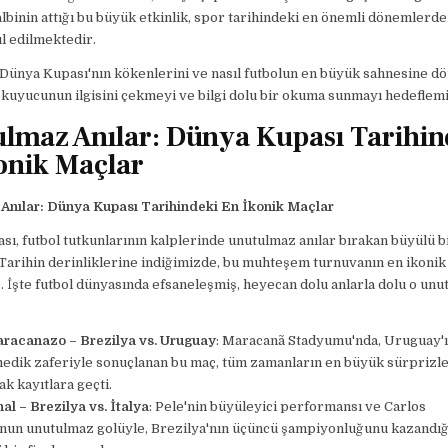
lbinin attığı bu büyük etkinlik, spor tarihindeki en önemli dönemlerde
l edilmektedir.
 Dünya Kupası'nın kökenlerini ve nasıl futbolun en büyük sahnesine d
okuyucunun ilgisini çekmeyi ve bilgi dolu bir okuma sunmayı hedeflemi
lmaz Anılar: Dünya Kupası Tarihin
onik Maçlar
Anılar: Dünya Kupası Tarihindeki En İkonik Maçlar
ı, futbol tutkunlarının kalplerinde unutulmaz anılar bırakan büyülü b
. Tarihin derinliklerine indiğimizde, bu muhteşem turnuvanın en ikonik
z. İşte futbol dünyasında efsaneleşmiş, heyecan dolu anlarla dolu o un
aracanazo – Brezilya vs. Uruguay
: Maracanã Stadyumu'nda, Uruguay'
edik zaferiyle sonuçlanan bu maç, tüm zamanların en büyük sürprizl
ak kayıtlara geçti.
nal – Brezilya vs. İtalya
: Pele'nin büyüleyici performansı ve Carlos
'nun unutulmaz golüyle, Brezilya'nın üçüncü şampiyonluğunu kazandığ