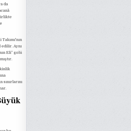
ra da
acanã
irlikte
ve
i Takımı'nın
edilir. Aynı
ın Eli” golü
mıştır.
kinlik
ına
n sınırlarını
nar.
Büyük
nen bu