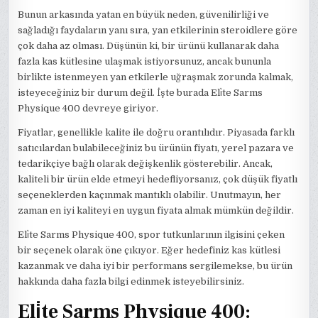
Bunun arkasında yatan en büyük neden, güvenilirliği ve
sağladığı faydaların yanı sıra, yan etkilerinin steroidlere göre
çok daha az olması. Düşünün ki, bir ürünü kullanarak daha
fazla kas kütlesine ulaşmak istiyorsunuz, ancak bununla
birlikte istenmeyen yan etkilerle uğraşmak zorunda kalmak,
isteyeceğiniz bir durum değil. İşte burada Eli̇te Sarms
Physique 400 devreye giriyor.
Fiyatlar, genellikle kalite ile doğru orantılıdır. Piyasada farklı
satıcılardan bulabileceğiniz bu ürünün fiyatı, yerel pazara ve
tedarikçiye bağlı olarak değişkenlik gösterebilir. Ancak,
kaliteli bir ürün elde etmeyi hedefliyorsanız, çok düşük fiyatlı
seçeneklerden kaçınmak mantıklı olabilir. Unutmayın, her
zaman en iyi kaliteyi en uygun fiyata almak mümkün değildir.
Eli̇te Sarms Physique 400, spor tutkunlarının ilgisini çeken
bir seçenek olarak öne çıkıyor. Eğer hedefiniz kas kütlesi
kazanmak ve daha iyi bir performans sergilemekse, bu ürün
hakkında daha fazla bilgi edinmek isteyebilirsiniz.
Eli̇te Sarms Physique 400: