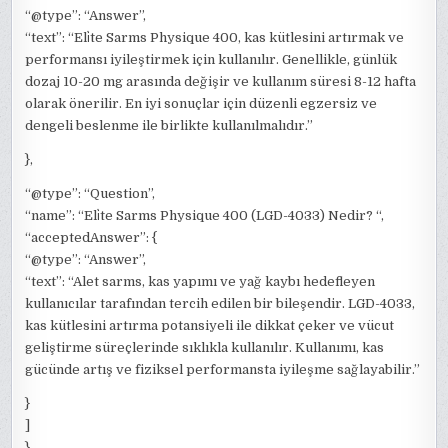
“@type”: “Answer”,
“text”: “Eli̇te Sarms Physique 400, kas kütlesini artırmak ve
performansı iyileştirmek için kullanılır. Genellikle, günlük
dozaj 10-20 mg arasında değişir ve kullanım süresi 8-12 hafta
olarak önerilir. En iyi sonuçlar için düzenli egzersiz ve
dengeli beslenme ile birlikte kullanılmalıdır.”
},
“@type”: “Question”,
“name”: “Eli̇te Sarms Physique 400 (LGD-4033) Nedir? “,
“acceptedAnswer”: {
“@type”: “Answer”,
“text”: “Alet sarms, kas yapımı ve yağ kaybı hedefleyen
kullanıcılar tarafından tercih edilen bir bileşendir. LGD-4033,
kas kütlesini artırma potansiyeli ile dikkat çeker ve vücut
geliştirme süreçlerinde sıklıkla kullanılır. Kullanımı, kas
gücünde artış ve fiziksel performansta iyileşme sağlayabilir.”
}
]
}