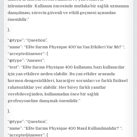
izlenmesidir. Kullanım öncesinde mutlaka bir sağlık uzmanına
danışılması, sürecin güvenli ve etkili geçmesi açısından
önemlidir.”
},
“@type”: “Question”,
“name”: “Eli̇te Sarms Physique 400’ün Yan Etkileri Var Mı? “,
“acceptedAnswer”: {
“@type”: “Answer”,
“text”: “Eli̇te Sarms Physique 400 kullanımı, bazı kullanıcılar
için yan etkilere neden olabilir. Bu yan etkiler arasında
hormon dengesizlikleri, karaciğer sorunları ve farklı fiziksel
rahatsızlıklar yer alabilir. Her birey farklı yanıtlar
verebileceğinden, kullanmadan önce bir sağlık
profesyoneline danışmak önemlidir.”
},
“@type”: “Question”,
“name”: “Eli̇te Sarms Physique 400 Nasıl Kullanılmalıdır? “,
“acceptedAnswer”: {