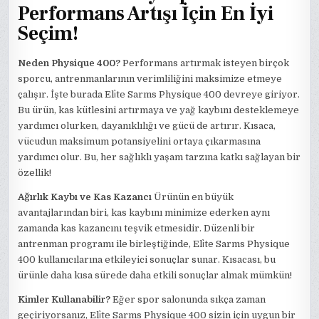
Performans Artışı İçin En İyi
Seçim!
Neden Physique 400?
Performans artırmak isteyen birçok
sporcu, antrenmanlarının verimliliğini maksimize etmeye
çalışır. İşte burada Eli̇te Sarms Physique 400 devreye giriyor.
Bu ürün, kas kütlesini artırmaya ve yağ kaybını desteklemeye
yardımcı olurken, dayanıklılığı ve gücü de artırır. Kısaca,
vücudun maksimum potansiyelini ortaya çıkarmasına
yardımcı olur. Bu, her sağlıklı yaşam tarzına katkı sağlayan bir
özellik!
Ağırlık Kaybı ve Kas Kazancı
Ürünün en büyük
avantajlarından biri, kas kaybını minimize ederken aynı
zamanda kas kazancını teşvik etmesidir. Düzenli bir
antrenman programı ile birleştiğinde, Eli̇te Sarms Physique
400 kullanıcılarına etkileyici sonuçlar sunar. Kısacası, bu
ürünle daha kısa sürede daha etkili sonuçlar almak mümkün!
Kimler Kullanabilir?
Eğer spor salonunda sıkça zaman
geçiriyorsanız, Eli̇te Sarms Physique 400 sizin için uygun bir