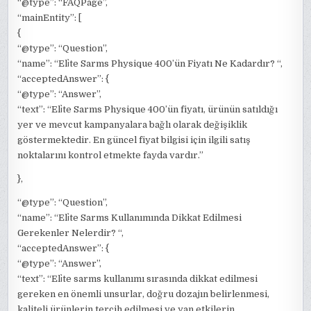
“@type”: “FAQPage”,
“mainEntity”: [
{
“@type”: “Question”,
“name”: “Eli̇te Sarms Physique 400’ün Fiyatı Ne Kadardır? “,
“acceptedAnswer”: {
“@type”: “Answer”,
“text”: “Eli̇te Sarms Physique 400’ün fiyatı, ürünün satıldığı
yer ve mevcut kampanyalara bağlı olarak değişiklik
göstermektedir. En güncel fiyat bilgisi için ilgili satış
noktalarını kontrol etmekte fayda vardır.”
},
“@type”: “Question”,
“name”: “Eli̇te Sarms Kullanımında Dikkat Edilmesi
Gerekenler Nelerdir? “,
“acceptedAnswer”: {
“@type”: “Answer”,
“text”: “Eli̇te sarms kullanımı sırasında dikkat edilmesi
gereken en önemli unsurlar, doğru dozajın belirlenmesi,
kaliteli ürünlerin tercih edilmesi ve yan etkilerin