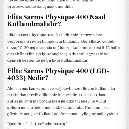
verebileceğinden, kullanmadan önce bir sağlık
profesyoneline danışmak önemlidir.
Eli̇te Sarms Physique 400 Nasıl
Kullanılmalıdır?
Eli̇te Sarms Physique 400, kas kütlesini artırmak ve
performansı iyileştirmek için kullanılır. Genellikle, günlük
dozaj 10-20 mg arasında değişir ve kullanım süresi 8-12 hafta
olarak önerilir. En iyi sonuçlar için düzenli egzersiz ve
dengeli beslenme ile birlikte kullanılmalıdır.
Eli̇te Sarms Physique 400 (LGD-
4033) Nedir?
Alet sarms, kas yapımı ve yağ kaybı hedefleyen kullanıcılar
tarafından tercih edilen bir bileşendir. LGD-4033, kas
kütlesini artırma potansiyeli ile dikkat çeker ve vücut
geliştirme süreçlerinde sıklıkla kullanılır. Kullanımı, kas
gücünde artış ve fiziksel performansta iyileşme sağlayabilir.
“@context”: “https://schema.org”,