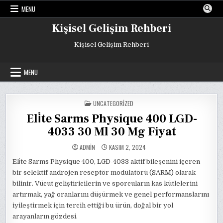
Skip
MENU
to
content
Kişisel Gelişim Rehberi
Kişisel Gelişim Rehberi
MENU
POSTED
UNCATEGORIZED
IN
Eli̇te Sarms Physique 400 LGD-
4033 30 Ml 30 Mg Fiyat
ADMIN
KASIM 2, 2024
Eli̇te Sarms Physique 400, LGD-4033 aktif bileşenini içeren
bir selektif androjen reseptör modülatörü (SARM) olarak
bilinir. Vücut geliştiricilerin ve sporcuların kas kütlelerini
artırmak, yağ oranlarını düşürmek ve genel performanslarını
iyileştirmek için tercih ettiği bu ürün, doğal bir yol
arayanların gözdesi.