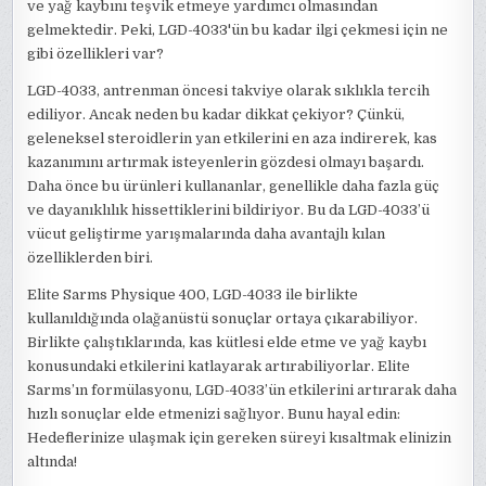
ve yağ kaybını teşvik etmeye yardımcı olmasından
gelmektedir. Peki, LGD-4033'ün bu kadar ilgi çekmesi için ne
gibi özellikleri var?
LGD-4033, antrenman öncesi takviye olarak sıklıkla tercih
ediliyor. Ancak neden bu kadar dikkat çekiyor? Çünkü,
geleneksel steroidlerin yan etkilerini en aza indirerek, kas
kazanımını artırmak isteyenlerin gözdesi olmayı başardı.
Daha önce bu ürünleri kullananlar, genellikle daha fazla güç
ve dayanıklılık hissettiklerini bildiriyor. Bu da LGD-4033’ü
vücut geliştirme yarışmalarında daha avantajlı kılan
özelliklerden biri.
Elite Sarms Physique 400, LGD-4033 ile birlikte
kullanıldığında olağanüstü sonuçlar ortaya çıkarabiliyor.
Birlikte çalıştıklarında, kas kütlesi elde etme ve yağ kaybı
konusundaki etkilerini katlayarak artırabiliyorlar. Elite
Sarms’ın formülasyonu, LGD-4033’ün etkilerini artırarak daha
hızlı sonuçlar elde etmenizi sağlıyor. Bunu hayal edin:
Hedeflerinize ulaşmak için gereken süreyi kısaltmak elinizin
altında!