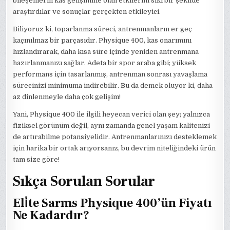
bileşenlerin kas gelişimine olan etkilerini sıkı bir şekilde
araştırdılar ve sonuçlar gerçekten etkileyici.
Biliyoruz ki, toparlanma süreci, antrenmanların er geç
kaçınılmaz bir parçasıdır. Physique 400, kas onarımını
hızlandırarak, daha kısa süre içinde yeniden antrenmana
hazırlanmanızı sağlar. Adeta bir spor araba gibi; yüksek
performans için tasarlanmış, antrenman sonrası yavaşlama
sürecinizi minimuma indirebilir. Bu da demek oluyor ki, daha
az dinlenmeyle daha çok gelişim!
Yani, Physique 400 ile ilgili heyecan verici olan şey; yalnızca
fiziksel görünüm değil, aynı zamanda genel yaşam kalitenizi
de artırabilme potansiyelidir. Antrenmanlarınızı desteklemek
için harika bir ortak arıyorsanız, bu devrim niteliğindeki ürün
tam size göre!
Sıkça Sorulan Sorular
Eli̇te Sarms Physique 400’ün Fiyatı
Ne Kadardır?