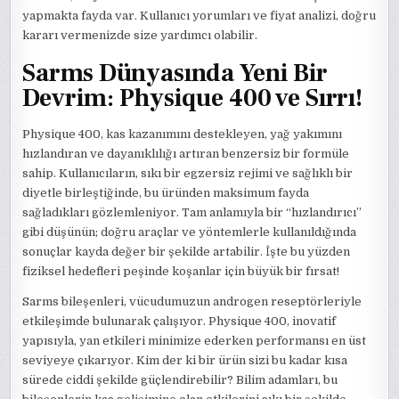
yapmakta fayda var. Kullanıcı yorumları ve fiyat analizi, doğru
kararı vermenizde size yardımcı olabilir.
Sarms Dünyasında Yeni Bir
Devrim: Physique 400 ve Sırrı!
Physique 400, kas kazanımını destekleyen, yağ yakımını
hızlandıran ve dayanıklılığı artıran benzersiz bir formüle
sahip. Kullanıcıların, sıkı bir egzersiz rejimi ve sağlıklı bir
diyetle birleştiğinde, bu üründen maksimum fayda
sağladıkları gözlemleniyor. Tam anlamıyla bir “hızlandırıcı”
gibi düşünün; doğru araçlar ve yöntemlerle kullanıldığında
sonuçlar kayda değer bir şekilde artabilir. İşte bu yüzden
fiziksel hedefleri peşinde koşanlar için büyük bir fırsat!
Sarms bileşenleri, vücudumuzun androgen reseptörleriyle
etkileşimde bulunarak çalışıyor. Physique 400, inovatif
yapısıyla, yan etkileri minimize ederken performansı en üst
seviyeye çıkarıyor. Kim der ki bir ürün sizi bu kadar kısa
sürede ciddi şekilde güçlendirebilir? Bilim adamları, bu