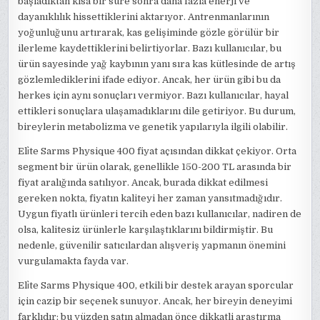
başladıktan kısa bir süre sonra daha fazla enerji ve
dayanıklılık hissettiklerini aktarıyor. Antrenmanlarının
yoğunluğunu artırarak, kas gelişiminde gözle görülür bir
ilerleme kaydettiklerini belirtiyorlar. Bazı kullanıcılar, bu
ürün sayesinde yağ kaybının yanı sıra kas kütlesinde de artış
gözlemlediklerini ifade ediyor. Ancak, her ürün gibi bu da
herkes için aynı sonuçları vermiyor. Bazı kullanıcılar, hayal
ettikleri sonuçlara ulaşamadıklarını dile getiriyor. Bu durum,
bireylerin metabolizma ve genetik yapılarıyla ilgili olabilir.
Eli̇te Sarms Physique 400 fiyat açısından dikkat çekiyor. Orta
segment bir ürün olarak, genellikle 150-200 TL arasında bir
fiyat aralığında satılıyor. Ancak, burada dikkat edilmesi
gereken nokta, fiyatın kaliteyi her zaman yansıtmadığıdır.
Uygun fiyatlı ürünleri tercih eden bazı kullanıcılar, nadiren de
olsa, kalitesiz ürünlerle karşılaştıklarını bildirmiştir. Bu
nedenle, güvenilir satıcılardan alışveriş yapmanın önemini
vurgulamakta fayda var.
Eli̇te Sarms Physique 400, etkili bir destek arayan sporcular
için cazip bir seçenek sunuyor. Ancak, her bireyin deneyimi
farklıdır; bu yüzden satın almadan önce dikkatli araştırma