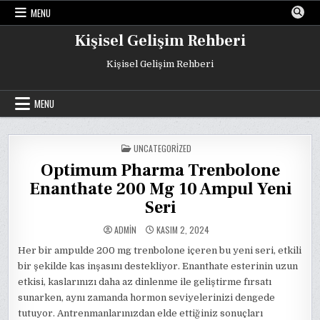
Skip
MENU
to
content
Kişisel Gelişim Rehberi
Kişisel Gelişim Rehberi
MENU
POSTED
UNCATEGORIZED
IN
Optimum Pharma Trenbolone
Enanthate 200 Mg 10 Ampul Yeni
Seri
ADMIN
KASIM 2, 2024
Her bir ampulde 200 mg trenbolone içeren bu yeni seri, etkili
bir şekilde kas inşasını destekliyor. Enanthate esterinin uzun
etkisi, kaslarınızı daha az dinlenme ile geliştirme fırsatı
sunarken, aynı zamanda hormon seviyelerinizi dengede
tutuyor. Antrenmanlarınızdan elde ettiğiniz sonuçları