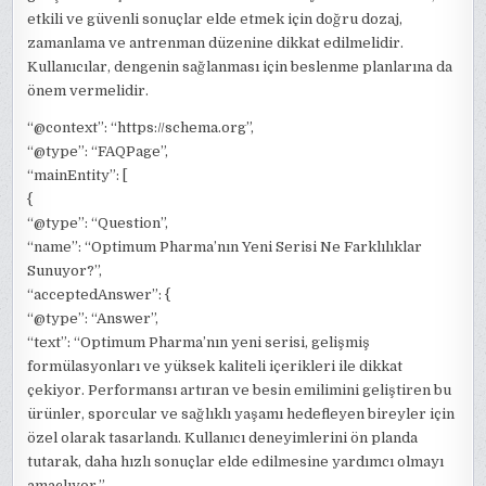
etkili ve güvenli sonuçlar elde etmek için doğru dozaj,
zamanlama ve antrenman düzenine dikkat edilmelidir.
Kullanıcılar, dengenin sağlanması için beslenme planlarına da
önem vermelidir.
“@context”: “https://schema.org”,
“@type”: “FAQPage”,
“mainEntity”: [
{
“@type”: “Question”,
“name”: “Optimum Pharma’nın Yeni Serisi Ne Farklılıklar
Sunuyor?”,
“acceptedAnswer”: {
“@type”: “Answer”,
“text”: “Optimum Pharma’nın yeni serisi, gelişmiş
formülasyonları ve yüksek kaliteli içerikleri ile dikkat
çekiyor. Performansı artıran ve besin emilimini geliştiren bu
ürünler, sporcular ve sağlıklı yaşamı hedefleyen bireyler için
özel olarak tasarlandı. Kullanıcı deneyimlerini ön planda
tutarak, daha hızlı sonuçlar elde edilmesine yardımcı olmayı
amaçlıyor.”