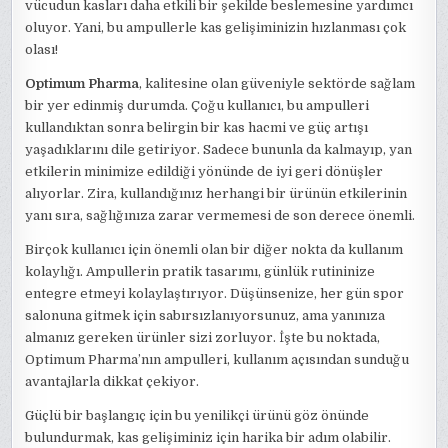
vücudun kasları daha etkili bir şekilde beslemesine yardımcı
oluyor. Yani, bu ampullerle kas gelişiminizin hızlanması çok
olası!
Optimum Pharma
, kalitesine olan güveniyle sektörde sağlam
bir yer edinmiş durumda. Çoğu kullanıcı, bu ampulleri
kullandıktan sonra belirgin bir kas hacmi ve güç artışı
yaşadıklarını dile getiriyor. Sadece bununla da kalmayıp, yan
etkilerin minimize edildiği yönünde de iyi geri dönüşler
alıyorlar. Zira, kullandığınız herhangi bir ürünün etkilerinin
yanı sıra, sağlığınıza zarar vermemesi de son derece önemli.
Birçok kullanıcı için önemli olan bir diğer nokta da kullanım
kolaylığı. Ampullerin pratik tasarımı, günlük rutininize
entegre etmeyi kolaylaştırıyor. Düşünsenize, her gün spor
salonuna gitmek için sabırsızlanıyorsunuz, ama yanınıza
almanız gereken ürünler sizi zorluyor. İşte bu noktada,
Optimum Pharma’nın ampulleri, kullanım açısından sunduğu
avantajlarla dikkat çekiyor.
Güçlü bir başlangıç için bu yenilikçi ürünü göz önünde
bulundurmak, kas gelişiminiz için harika bir adım olabilir.