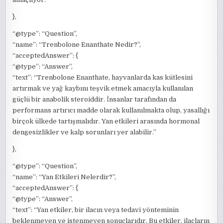
},
“@type”: “Question”,
“name”: “Trenbolone Enanthate Nedir?”,
“acceptedAnswer”: {
“@type”: “Answer”,
“text”: “Trenbolone Enanthate, hayvanlarda kas kütlesini
artırmak ve yağ kaybını teşvik etmek amacıyla kullanılan
güçlü bir anabolik steroiddir. İnsanlar tarafından da
performans artırıcı madde olarak kullanılmakta olup, yasallığı
birçok ülkede tartışmalıdır. Yan etkileri arasında hormonal
dengesizlikler ve kalp sorunları yer alabilir.”
},
“@type”: “Question”,
“name”: “Yan Etkileri Nelerdir?”,
“acceptedAnswer”: {
“@type”: “Answer”,
“text”: “Yan etkiler, bir ilacın veya tedavi yönteminin
beklenmeyen ve istenmeyen sonuçlarıdır. Bu etkiler, ilaçların