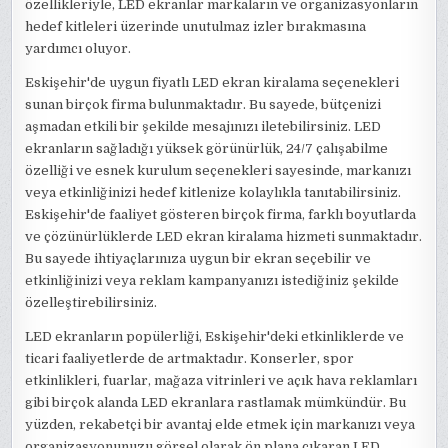
özellikleriyle, LED ekranlar markaların ve organizasyonların
hedef kitleleri üzerinde unutulmaz izler bırakmasına
yardımcı oluyor.
Eskişehir'de uygun fiyatlı LED ekran kiralama seçenekleri
sunan birçok firma bulunmaktadır. Bu sayede, bütçenizi
aşmadan etkili bir şekilde mesajınızı iletebilirsiniz. LED
ekranların sağladığı yüksek görünürlük, 24/7 çalışabilme
özelliği ve esnek kurulum seçenekleri sayesinde, markanızı
veya etkinliğinizi hedef kitlenize kolaylıkla tanıtabilirsiniz.
Eskişehir'de faaliyet gösteren birçok firma, farklı boyutlarda
ve çözünürlüklerde LED ekran kiralama hizmeti sunmaktadır.
Bu sayede ihtiyaçlarınıza uygun bir ekran seçebilir ve
etkinliğinizi veya reklam kampanyanızı istediğiniz şekilde
özelleştirebilirsiniz.
LED ekranların popülerliği, Eskişehir'deki etkinliklerde ve
ticari faaliyetlerde de artmaktadır. Konserler, spor
etkinlikleri, fuarlar, mağaza vitrinleri ve açık hava reklamları
gibi birçok alanda LED ekranlara rastlamak mümkündür. Bu
yüzden, rekabetçi bir avantaj elde etmek için markanızı veya
organizasyonunuzu görsel olarak ön plana çıkaran LED