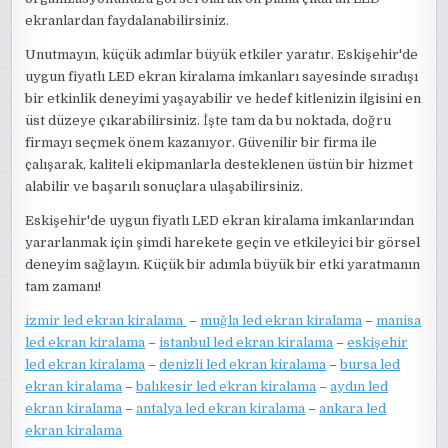
ekranlardan faydalanabilirsiniz.
Unutmayın, küçük adımlar büyük etkiler yaratır. Eskişehir'de
uygun fiyatlı LED ekran kiralama imkanları sayesinde sıradışı
bir etkinlik deneyimi yaşayabilir ve hedef kitlenizin ilgisini en
üst düzeye çıkarabilirsiniz. İşte tam da bu noktada, doğru
firmayı seçmek önem kazanıyor. Güvenilir bir firma ile
çalışarak, kaliteli ekipmanlarla desteklenen üstün bir hizmet
alabilir ve başarılı sonuçlara ulaşabilirsiniz.
Eskişehir'de uygun fiyatlı LED ekran kiralama imkanlarından
yararlanmak için şimdi harekete geçin ve etkileyici bir görsel
deneyim sağlayın. Küçük bir adımla büyük bir etki yaratmanın
tam zamanı!
izmir led ekran kiralama
–
muğla led ekran kiralama
–
manisa
led ekran kiralama
–
istanbul led ekran kiralama
–
eskişehir
led ekran kiralama
–
denizli led ekran kiralama
–
bursa led
ekran kiralama
–
balıkesir led ekran kiralama
–
aydın led
ekran kiralama
–
antalya led ekran kiralama
–
ankara led
ekran kiralama