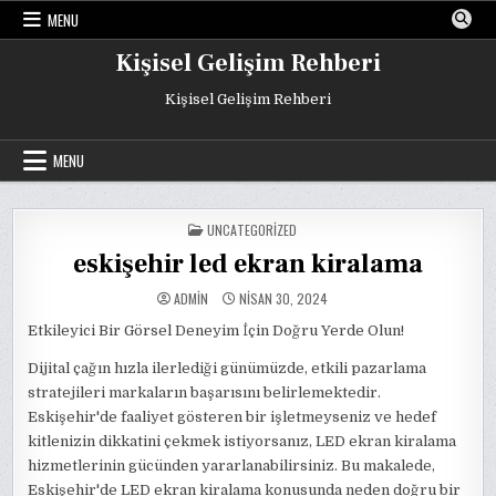
Skip
MENU
to
content
Kişisel Gelişim Rehberi
Kişisel Gelişim Rehberi
MENU
POSTED
UNCATEGORIZED
IN
eskişehir led ekran kiralama
ADMIN
NISAN 30, 2024
Etkileyici Bir Görsel Deneyim İçin Doğru Yerde Olun!
Dijital çağın hızla ilerlediği günümüzde, etkili pazarlama
stratejileri markaların başarısını belirlemektedir.
Eskişehir'de faaliyet gösteren bir işletmeyseniz ve hedef
kitlenizin dikkatini çekmek istiyorsanız, LED ekran kiralama
hizmetlerinin gücünden yararlanabilirsiniz. Bu makalede,
Eskişehir'de LED ekran kiralama konusunda neden doğru bir