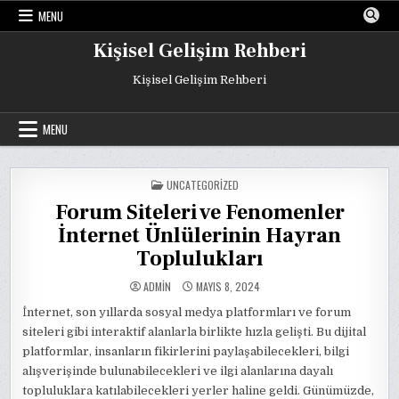
Skip
MENU
to
content
Kişisel Gelişim Rehberi
Kişisel Gelişim Rehberi
MENU
POSTED
UNCATEGORIZED
IN
Forum Siteleri ve Fenomenler
İnternet Ünlülerinin Hayran
Toplulukları
ADMIN
MAYIS 8, 2024
İnternet, son yıllarda sosyal medya platformları ve forum
siteleri gibi interaktif alanlarla birlikte hızla gelişti. Bu dijital
platformlar, insanların fikirlerini paylaşabilecekleri, bilgi
alışverişinde bulunabilecekleri ve ilgi alanlarına dayalı
topluluklara katılabilecekleri yerler haline geldi. Günümüzde,