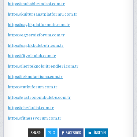
https://muhabbetodasi.com.tr
https://kultursanatplatformu.com.tr
https://saglikplatformutr.com.tr
https://egzersizforum.com.tr
https://saglikkulubutr.com.tr
https://fityolculuk.com.tr
https://ileriteknolojitrendleri.com.tr
https://teknotartisma.com.tr
https://tutkuforum.com.tr
https://gastronomikulubu.com.tr
https://chefkulisi.com.tr
https://fitnessyorum.com.tr
SHARE:
X
FACEBOOK
LINKEDIN