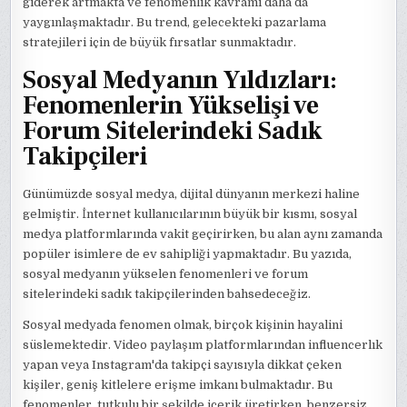
giderek artmakta ve fenomenlik kavramı daha da
yaygınlaşmaktadır. Bu trend, gelecekteki pazarlama
stratejileri için de büyük fırsatlar sunmaktadır.
Sosyal Medyanın Yıldızları:
Fenomenlerin Yükselişi ve
Forum Sitelerindeki Sadık
Takipçileri
Günümüzde sosyal medya, dijital dünyanın merkezi haline
gelmiştir. İnternet kullanıcılarının büyük bir kısmı, sosyal
medya platformlarında vakit geçirirken, bu alan aynı zamanda
popüler isimlere de ev sahipliği yapmaktadır. Bu yazıda,
sosyal medyanın yükselen fenomenleri ve forum
sitelerindeki sadık takipçilerinden bahsedeceğiz.
Sosyal medyada fenomen olmak, birçok kişinin hayalini
süslemektedir. Video paylaşım platformlarından influencerlık
yapan veya Instagram'da takipçi sayısıyla dikkat çeken
kişiler, geniş kitlelere erişme imkanı bulmaktadır. Bu
fenomenler, tutkulu bir şekilde içerik üretirken, benzersiz