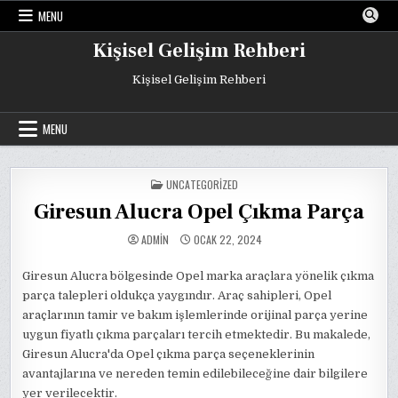
Skip
MENU
to
content
Kişisel Gelişim Rehberi
Kişisel Gelişim Rehberi
MENU
POSTED
UNCATEGORIZED
IN
Giresun Alucra Opel Çıkma Parça
ADMIN
OCAK 22, 2024
Giresun Alucra bölgesinde Opel marka araçlara yönelik çıkma
parça talepleri oldukça yaygındır. Araç sahipleri, Opel
araçlarının tamir ve bakım işlemlerinde orijinal parça yerine
uygun fiyatlı çıkma parçaları tercih etmektedir. Bu makalede,
Giresun Alucra'da Opel çıkma parça seçeneklerinin
avantajlarına ve nereden temin edilebileceğine dair bilgilere
yer verilecektir.