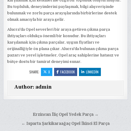
karşılamak için kendilerine özgü bir topluluk oluşturmuştur.
Bu topluluk, deneyimlerini paylaşmak, bilgi alışverişinde
bulunmak ve zorlu parça arayışlarında birbirlerine destek
olmak amacıyla bir araya gelir.
Alucra'da Opel severleri bir araya getiren çıkma parça
ihtiyaçları oldukça önemli bir konudur. Bu ihtiyaçları
karşılamak için çıkma parçalar, uygun fiyatları ve
orijinalliğiyle ön plana çıkar. Alucra'da bulunan çıkma parça
pazarı ve yerel işletmeler, Opel araç sahiplerine hatasız ve
bütçe dostu bir tamirat deneyimi sunar.
SHARE:
X
FACEBOOK
LINKEDIN
Author:
admin
Yazı
Erzincan İliç Opel Yedek Parça →
gezinmesi
← Isparta Şarkikaraağaç Opel İkinci El Parça