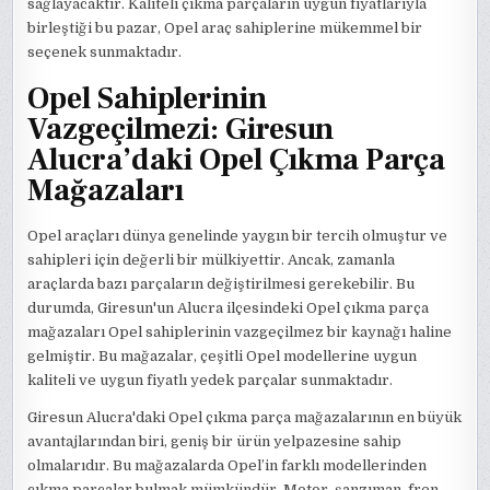
sağlayacaktır. Kaliteli çıkma parçaların uygun fiyatlarıyla
birleştiği bu pazar, Opel araç sahiplerine mükemmel bir
seçenek sunmaktadır.
Opel Sahiplerinin
Vazgeçilmezi: Giresun
Alucra’daki Opel Çıkma Parça
Mağazaları
Opel araçları dünya genelinde yaygın bir tercih olmuştur ve
sahipleri için değerli bir mülkiyettir. Ancak, zamanla
araçlarda bazı parçaların değiştirilmesi gerekebilir. Bu
durumda, Giresun'un Alucra ilçesindeki Opel çıkma parça
mağazaları Opel sahiplerinin vazgeçilmez bir kaynağı haline
gelmiştir. Bu mağazalar, çeşitli Opel modellerine uygun
kaliteli ve uygun fiyatlı yedek parçalar sunmaktadır.
Giresun Alucra'daki Opel çıkma parça mağazalarının en büyük
avantajlarından biri, geniş bir ürün yelpazesine sahip
olmalarıdır. Bu mağazalarda Opel’in farklı modellerinden
çıkma parçalar bulmak mümkündür. Motor, şanzıman, fren