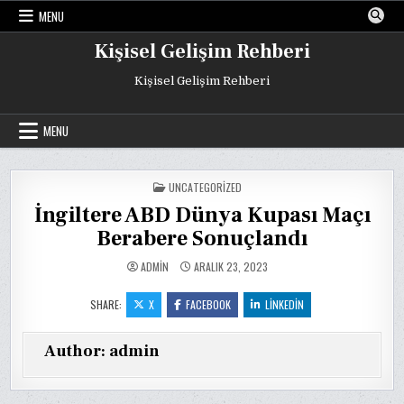
Skip
MENU
to
content
Kişisel Gelişim Rehberi
Kişisel Gelişim Rehberi
MENU
POSTED
UNCATEGORIZED
IN
İngiltere ABD Dünya Kupası Maçı
Berabere Sonuçlandı
ADMIN
ARALIK 23, 2023
SHARE:
X
FACEBOOK
LINKEDIN
Author:
admin