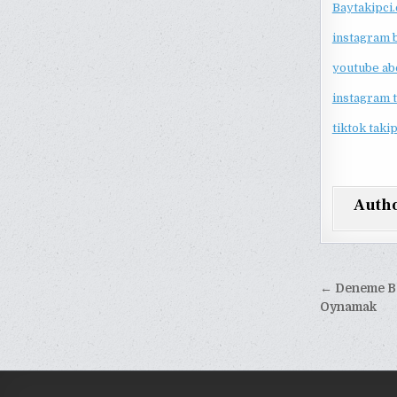
Baytakipci
instagram 
youtube ab
instagram 
tiktok takip
Auth
Yazı
← Deneme Bo
gezinm
Oynamak