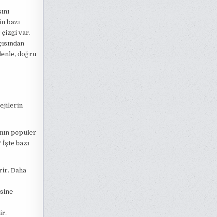
sını
in bazı
 çizgi var.
çısından
denle, doğru
ejilerin
anın popüler
 İşte bazı
rir. Daha
esine
ir.