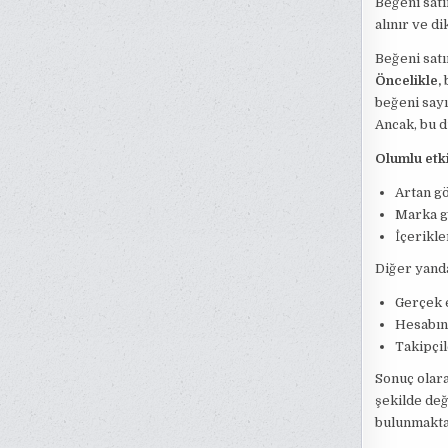
Beğeni satı
alınır ve d
Beğeni satı
Öncelikle,
b
beğeni sayıs
Ancak, bu d
Olumlu etki
Artan gö
Marka gü
İçerikle
Diğer yand
Gerçek 
Hesabın
Takipçi
Sonuç olara
şekilde değ
bulunmaktad