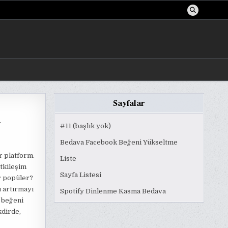
Sayfalar
i
#11 (başlık yok)
Bedava Facebook Beğeni Yükseltme
r platform.
Liste
etkileşim
Sayfa Listesi
ar popüler?
ı artırmayı
Spotify Dinlenme Kasma Bedava
, beğeni
kdirde,