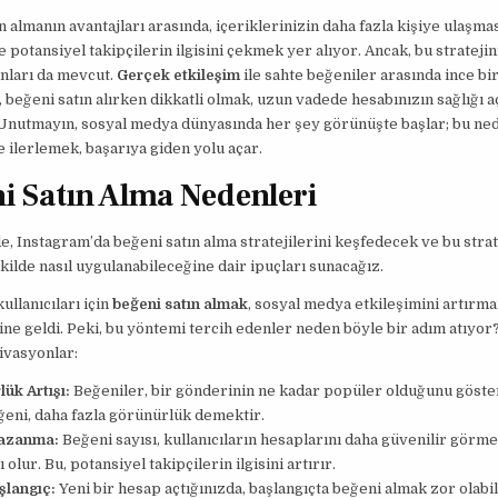
n almanın avantajları arasında, içeriklerinizin daha fazla kişiye ulaşma
 potansiyel takipçilerin ilgisini çekmek yer alıyor. Ancak, bu stratejin
nları da mevcut.
Gerçek etkileşim
ile sahte beğeniler arasında ince bir
 beğeni satın alırken dikkatli olmak, uzun vadede hesabınızın sağlığı a
 Unutmayın, sosyal medya dünyasında her şey görünüşte başlar; bu ne
le ilerlemek, başarıya giden yolu açar.
i Satın Alma Nedenleri
, Instagram’da beğeni satın alma stratejilerini keşfedecek ve bu strat
şekilde nasıl uygulanabileceğine dair ipuçları sunacağız.
ullanıcıları için
beğeni satın almak
, sosyal medya etkileşimini artırm
line geldi. Peki, bu yöntemi tercih edenler neden böyle bir adım atıyor?
ivasyonlar:
ük Artışı:
Beğeniler, bir gönderinin ne kadar popüler olduğunu göste
ğeni, daha fazla görünürlük demektir.
Kazanma:
Beğeni sayısı, kullanıcıların hesaplarını daha güvenilir görm
olur. Bu, potansiyel takipçilerin ilgisini artırır.
şlangıç:
Yeni bir hesap açtığınızda, başlangıçta beğeni almak zor olabil