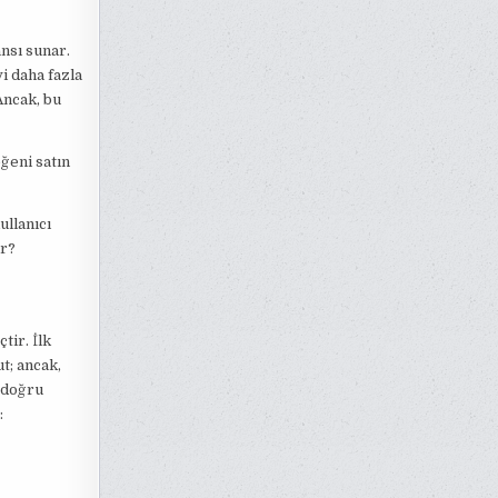
ansı sunar.
i daha fazla
Ancak, bu
ğeni satın
ullanıcı
ir?
tir. İlk
t; ancak,
 doğru
: