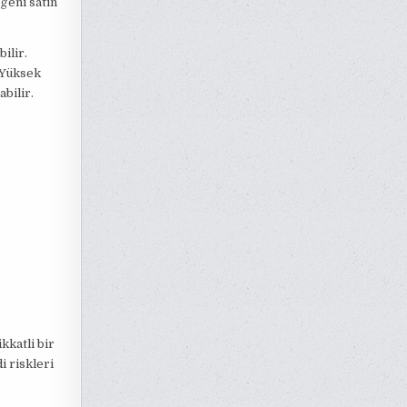
ğeni satın
ilir.
 Yüksek
abilir.
kkatli bir
i riskleri