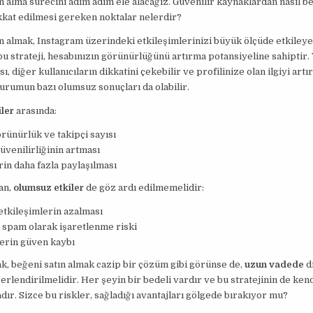
n alma sürecini adım adım ele alacağız. Güvenilir kaynaklardan nasıl be
ikkat edilmesi gereken noktalar nelerdir?
n almak, Instagram üzerindeki etkileşimlerinizi büyük ölçüde etkileyeb
u strateji, hesabınızın görünürlüğünü artırma potansiyeline sahiptir.
ı, diğer kullanıcıların dikkatini çekebilir ve profilinize olan ilgiyi artır
urumun bazı olumsuz sonuçları da olabilir.
ler
arasında:
rünürlük ve takipçi sayısı
venilirliğinin artması
rin daha fazla paylaşılması
an,
olumsuz etkiler
de göz ardı edilmemelidir:
etkileşimlerin azalması
 spam olarak işaretlenme riski
lerin güven kaybı
k, beğeni satın almak cazip bir çözüm gibi görünse de,
uzun vadede
di
erlendirilmelidir. Her şeyin bir bedeli vardır ve bu stratejinin de kend
ır. Sizce bu riskler, sağladığı avantajları gölgede bırakıyor mu?