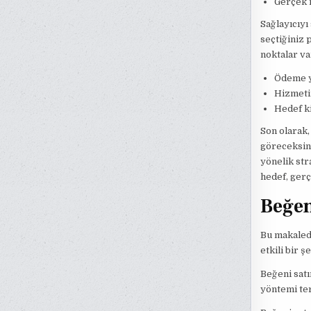
Gerçek 
Sağlayıcıyı
seçtiğiniz 
noktalar va
Ödeme y
Hizmetin
Hedef ki
Son olarak,
göreceksin
yönelik str
hedef, gerç
Beğen
Bu makalede
etkili bir 
Beğeni satı
yöntemi ter