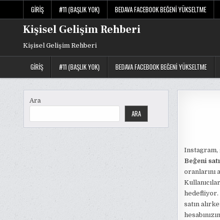
Skip
GIRIŞ
#11 (BAŞLIK YOK)
BEDAVA FACEBOOK BEĞENI YÜKSELTME
to
content
Kişisel Gelişim Rehberi
Kişisel Gelişim Rehberi
GIRIŞ
#11 (BAŞLIK YOK)
BEDAVA FACEBOOK BEĞENI YÜKSELTME
Ara
ARA
Instagram, 
Beğeni sat
oranlarını 
Kullanıcıla
hedefliyor.
satın alırk
hesabınızın