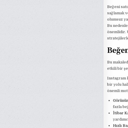
Beğeni satı
sağlamak ve
olumsuz ya
Bu nedenle,
önemlidir.
stratejiler
Beğen
Bu makalede
etkili bir 
Instagram k
bir yolu ha
önemli mot
Görünürl
fazla be
İtibar 
yardımcı 
Hızlı Ba