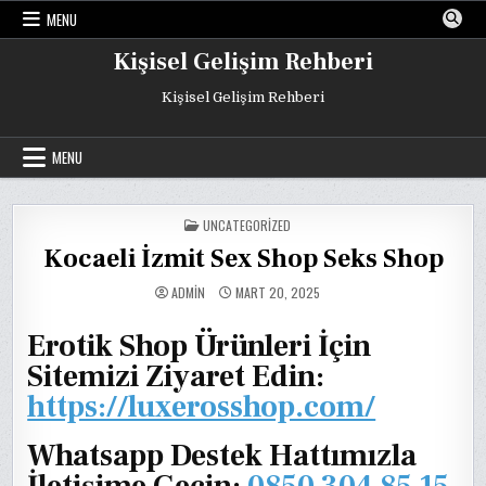
Skip
MENU
to
content
Kişisel Gelişim Rehberi
Kişisel Gelişim Rehberi
MENU
POSTED
UNCATEGORIZED
IN
Kocaeli İzmit Sex Shop Seks Shop
ADMIN
MART 20, 2025
Erotik Shop Ürünleri İçin
Sitemizi Ziyaret Edin:
https://luxerosshop.com/
Whatsapp Destek Hattımızla
İletişime Geçin:
0850 304 85 15