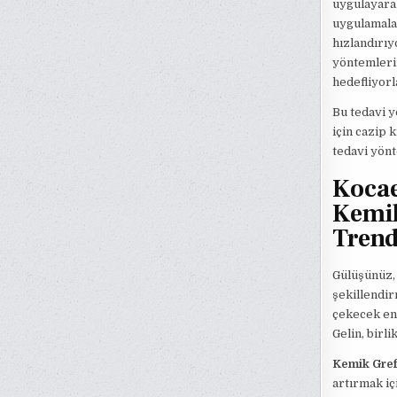
uygulayarak
uygulamalar
hızlandırıy
yöntemlerin
hedefliyorl
Bu tedavi y
için cazip 
tedavi yönt
Kocae
Kemik
Trend
Gülüşünüz, 
şekillendir
çekecek en 
Gelin, birl
Kemik Gref
artırmak iç