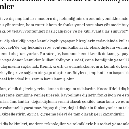
mler
i ve diş implantları, modern diş hekimliğinin en önemli yeniliklerinden
 bu yöntemler, hem estetik hem de fonksiyonel sorunları çözmede büy
ki, bu tedavi yöntemleri nasıl çalışıyor ve ne gibi avantajlar sunuyor?
i, diş eksikliği veya kemik kaybı yaşayan bireylerin tedavisinde kullan
Kocaeli'de, diş hekimleri bu yöntemi kullanarak, eksik dişlerin yerini 
temel oluşturuyorlar. Bu süreçte, hastanın kendi kemik dokusu, yapay
veya donor kemikler kullanılabiliyor. Hedef, çene kemiğinin yeterli k
ulaşmasını sağlamak. Kemik grefti uygulandıktan sonra, kemik dokusu
k iyileşir ve sağlam bir yapı oluşturur. Böylece, implantların başarılı 
mesi için ideal bir zemin hazırlanmış olur.
ları, eksik dişlerin yerine konan titanyum vidalardır. Kocaeli’deki diş 
arı çene kemiğine yerleştirerek, kaybolmuş dişlerin fonksiyon ve este
rlar. İmplantlar, doğal dişlerin yerini alacak şekilde tasarlanır ve gene
r rahatsızlık yaratmaz. Yapay dişler, doğal dişlerin fonksiyonlarını tak
güzelleştirir. Ayrıca, çiğneme işlevi de tam olarak geri kazandırılır.
i diş hekimleri, modern teknolojiler ve tekniklerle bu tedavi yöntemle