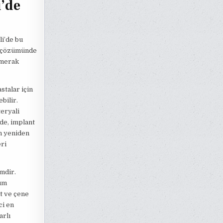
i’de
li’de bu
ın çözümünde
 merak
stalar için
bilir.
eryali
de, implant
in yeniden
eri
mdir.
yum
nt ve çene
ci en
arlı