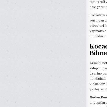
tomografi v
hale getiril
Kocaeli’dek
açısından d
süreçleri, 
yapmak ve 
bulundurmak
Kocae
Bilme
Kemik Gref
sahip olmad
üzerine yen
kendisinden
vidalardır.
yerleştiril
Neden Kemi
implantları