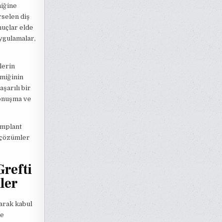
miğine
rselen diş
nuçlar elde
uygulamalar,
lerin
emiğinin
şarılı bir
konuşma ve
implant
 çözümler
Grefti
ler
larak kabul
me