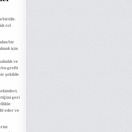
 biridir.
ük rol
ılan bir
almak için
alınlık ve
 bu grefti
bir şekilde
hekimleri,
tiğini geri
llikle
lit eder ve
rini