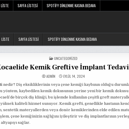
LISTE
SAYFA LISTESI
SPOTIFY DINLENME KASMA BEDAVA
LISTE
SAYFA LISTESI
SPOTIFY DINLENME KASMA BEDAVA
POSTED
UNCATEGORIZED
IN
ocaelide Kemik Grefti ve İmplant Tedavi
ADMIN
EYLÜL 14, 2024
ti
nedir? Diş eksikliklerinin veya çene kemiği kaybının olduğu duruml
 bu yöntem, kaybedilen kemik dokusunun yerine yeni bir kemik dokusu
caeli’de birçok diş kliniği, bu işlemde kullanılan çeşitli greft materyall
 yüksek kaliteli hizmet sunuyor. Kemik grefti, genellikle hastanın ken
, sentetik materyallerden veya donör kemiklerinden elde edilen mate
işlem, çene kemiğinizin sağlığını iyileştirir ve diş implantlarının yerle
 altyapıyı sağlar.