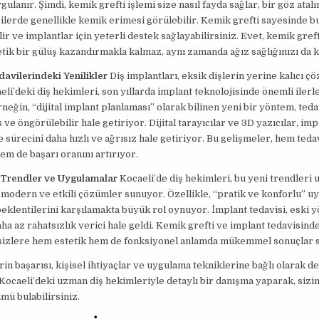
gulanır. Şimdi, kemik grefti işlemi size nasıl fayda sağlar, bir göz atalı
ilerde genellikle kemik erimesi görülebilir. Kemik grefti sayesinde b
lir ve implantlar için yeterli destek sağlayabilirsiniz. Evet, kemik greft
tik bir gülüş kazandırmakla kalmaz, aynı zamanda ağız sağlığınızı da 
avilerindeki Yenilikler
Diş implantları, eksik dişlerin yerine kalıcı ç
eli’deki diş hekimleri, son yıllarda implant teknolojisinde önemli iler
rneğin, “dijital implant planlaması” olarak bilinen yeni bir yöntem, teda
 ve öngörülebilir hale getiriyor. Dijital tarayıcılar ve 3D yazıcılar, imp
 sürecini daha hızlı ve ağrısız hale getiriyor. Bu gelişmeler, hem teda
hem de başarı oranını artırıyor.
 Trendler ve Uygulamalar
Kocaeli’de diş hekimleri, bu yeni trendleri
 modern ve etkili çözümler sunuyor. Özellikle, “pratik ve konforlu” u
beklentilerini karşılamakta büyük rol oynuyor. İmplant tedavisi, eski
ha az rahatsızlık verici hale geldi. Kemik grefti ve implant tedavisind
 sizlere hem estetik hem de fonksiyonel anlamda mükemmel sonuçlar s
rin başarısı, kişisel ihtiyaçlar ve uygulama tekniklerine bağlı olarak de
ocaeli’deki uzman diş hekimleriyle detaylı bir danışma yaparak, sizin
ü bulabilirsiniz.