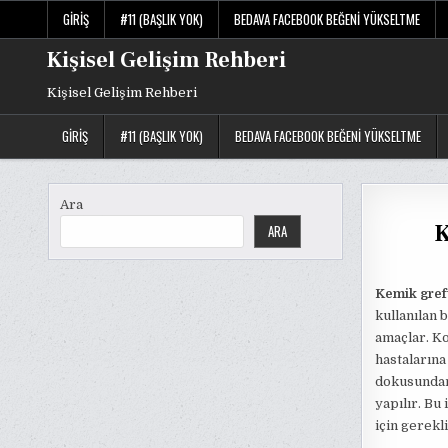
Skip
GIRIŞ
#11 (BAŞLIK YOK)
BEDAVA FACEBOOK BEĞENI YÜKSELTME
to
content
Kişisel Gelişim Rehberi
Kişisel Gelişim Rehberi
GIRIŞ
#11 (BAŞLIK YOK)
BEDAVA FACEBOOK BEĞENI YÜKSELTME
Ara
K
ARA
Kemik gref
kullanılan
amaçlar. Ko
hastalarına
dokusundan
yapılır. Bu 
için gerekli