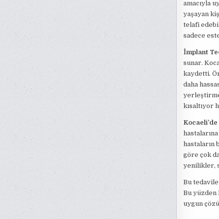
amacıyla uy
yaşayan kiş
telafi edebi
sadece este
İmplant Ted
sunar. Koca
kaydetti. Ö
daha hassas
yerleştirme
kısaltıyor 
Kocaeli’de
hastalarına
hastaların 
göre çok da
yenilikler,
Bu tedavile
Bu yüzden K
uygun çözüm