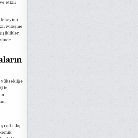
e etkili
 deneyimi
zlı iyileşme
ğişiklikler
önünde
aların
e yüksekliğe
iğin
ın
yum
e
grefti, diş
 kemik