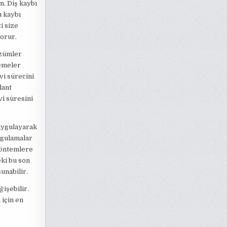
m. Diş kaybı
u kaybı
i size
korur.
özümler
lemeler
vi sürecini
lant
vi süresini
 uygulayarak
ygulamalar
 yöntemlere
eki bu son
unabilir.
ğişebilir.
 için en