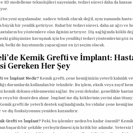
e 3D modelleme teknolojileri sayesinde, tedavi süreci daha da hassas v
iyor.
i bu yeni uygulamalar, sadece teknik olarak değil, aynı zamanda hasta
a büyük bir yenilik getiriyor. Rahat bir tedavi süreci, daha az ağrı ve hı
hastaların bu yöntemlere olan ilgisini artırıyor. Diş sağlığında köklü de
eski gülüşünüze kavuşmak için bu yenilikçi tedavi yöntemlerini göz 
, belki de hayatınızda yapacağınız en iyi seçim olacak.
li’de Kemik Grefti ve İmplant: Hast
si Gereken Her Şey
ti ve İmplant Nedir?
Kemik grefti, çene kemiğinizin yeterli kalınlık v
ığı durumlarda kullanılan bir tekniktir. Bu işlem, eksik veya zayıf kem
i kemik dokusu eklenmesini sağlar. Bu yeni dokular, genellikle hastan
 veya bir donörden alınır. İmplant ise diş köklerinin yerini alan titan
 Kemik grefti ile yeterli destek sağlandığında, bu vidalar çene kemiğin
ir ve diş fonksiyonunu yeniden kazandırır.
k Grefti ve İmplant?
Peki, bu işlemler neden bu kadar önemli? Kemik 
nın başarılı bir şekilde yerleştirilmesi için kritik bir adımdır. Yetersiz