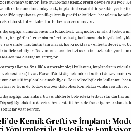
zorluk yaşayabiliyor. İşte bu noktada
kemik grefti
devreye giriyor. Ke
kemik dokusunu tamamlayarak, implantın başarılı bir şekilde yerleştir
ocaeli'de uygulanan yenilikçi kemik grefti teknikleri, hastaların kemik 
ek, daha stabil ve kalıcı bir tedavi süreci sunuyor.
a, diş sağlığı alanında yaşanan teknolojik gelişmeler, implant tedavisini
dı.
Dijital görüntüleme sistemleri
, tedavi planlamasında büyük kolaylık 
r sayesinde, implantın tam olarak hangi noktaya yerleştirileceği, üç b
e belirlenebiliyor. Bu yöntem, hem tedavi sürecini hızlandırıyor hem d
lde edilme olasılığını artırıyor.
omateryaller
ve
özellikle nanoteknoloji
kullanımı, implantların vücutla
 gelmesini sağlıyor. Kocaeli'deki diş hekimleri, bu ileri düzey matery
uzun ömürlü implantlar sunabiliyor. İleri teknolojilerin kullanımı, has
rtırıyor hem de tedavi sürecindeki olası komplikasyonları azaltıyor.
i diş sağlığı uzmanları, bu yeniliklerle bölgedeki tedavi standartlarını
 Diş sağlığındaki bu devrim, hem estetik hem de fonksiyonel anlamda h
onuçlar vaat ediyor.
li’de Kemik Grefti ve İmplant: Mod
i Yöntemleri ile Estetik ve Fonksiyo