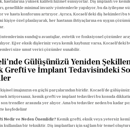
, hastalarına yüksek kaliteli hizmet sunuyorlar. Diş implantı ve kemik
ı, genellikle minimal invaziv yöntemlerle yapılıyor, bu da iyileşme sü
or ve hasta konforunu artırıyor. Ayrıca, Kocaeli’deki diş hekimleri bu 
i kişiye özel planlayarak, her hastanın ihtiyaçlarına en uygun çözüm
ar.
öntemlerinin sunduğu avantajlar, estetik ve fonksiyonel çözümler ar
kılıyor. Eğer eksik dişleriniz veya kemik kaybınız varsa, Kocaeli'deki
emleri size umut verici çözümler sunabilir.
li’nde Gülüşünüzü Yeniden Şekillen
 Grefti ve İmplant Tedavisindeki S
ler
kişisel imajınızın en güçlü parçalarından biridir. Kocaeli’de gülüşünü
mek istiyorsanız, kemik grefti ve implant tedavileri bu konuda dikkati
son trendler arasında yer alıyor. Ama bu tedaviler neden bu kadar po
ikte keşfedelim!
ti Nedir ve Neden Önemlidir?
Kemik grefti, eksik veya yetersiz kemi
in kullanılan bir tekniktir. Diş implantları için sağlam bir temel oluştu