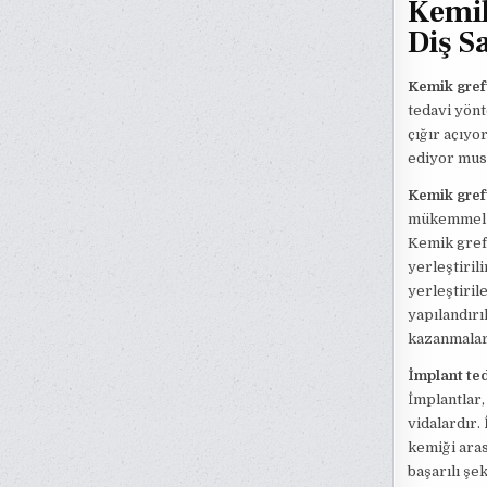
Kemik
Diş S
Kemik greft
tedavi yönt
çığır açıyo
ediyor mus
Kemik gref
mükemmel b
Kemik greft
yerleştiril
yerleştiril
yapılandırı
kazanmaları
İmplant te
İmplantlar,
vidalardır.
kemiği aras
başarılı şe