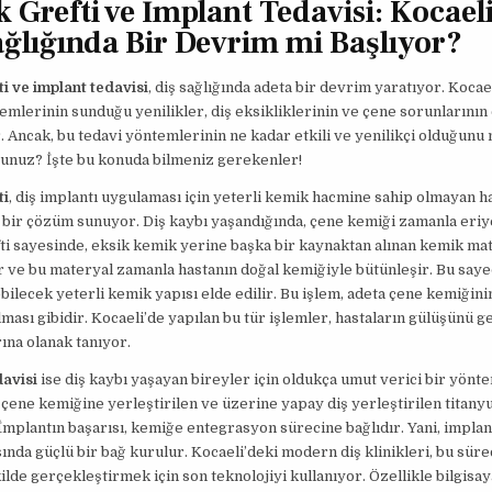
 Grefti ve İmplant Tedavisi: Kocael
ağlığında Bir Devrim mi Başlıyor?
i ve implant tedavisi
, diş sağlığında adeta bir devrim yaratıyor. Kocae
emlerinin sunduğu yenilikler, diş eksikliklerinin ve çene sorunların
r. Ancak, bu tedavi yöntemlerinin ne kadar etkili ve yenilikçi olduğunu
unuz? İşte bu konuda bilmeniz gerekenler!
ti
, diş implantı uygulaması için yeterli kemik hacmine sahip olmayan ha
ir çözüm sunuyor. Diş kaybı yaşandığında, çene kemiği zamanla eriye
i sayesinde, eksik kemik yerine başka bir kaynaktan alınan kemik mat
ir ve bu materyal zamanla hastanın doğal kemiğiyle bütünleşir. Bu saye
ebilecek yeterli kemik yapısı elde edilir. Bu işlem, adeta çene kemiğin
lması gibidir. Kocaeli’de yapılan bu tür işlemler, hastaların gülüşünü g
na olanak tanıyor.
davisi
ise diş kaybı yaşayan bireyler için oldukça umut verici bir yönte
 çene kemiğine yerleştirilen ve üzerine yapay diş yerleştirilen titan
 İmplantın başarısı, kemiğe entegrasyon sürecine bağlıdır. Yani, impla
ında güçlü bir bağ kurulur. Kocaeli’deki modern diş klinikleri, bu süre
kilde gerçekleştirmek için son teknolojiyi kullanıyor. Özellikle bilgisay