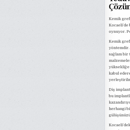
Çözü
Kemik greft
Kocaeli’de
oynuyor. Pe
Kemik greft
yöntemdir. 
sağlam bir 
malzemeler 
yüksekliğe 
kabul edere
yerleştiril
Diş implant
bu implantl
kazandırıyo
herhangi bi
gülüşünüzü 
Kocaeli’dek