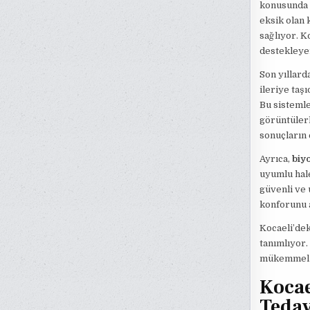
konusunda 
eksik olan 
sağlıyor. K
destekleyer
Son yıllard
ileriye taşı
Bu sistemle
görüntülerl
sonuçların e
Ayrıca,
biy
uyumlu hale
güvenli ve 
konforunu a
Kocaeli’dek
tanımlıyor.
mükemmel s
Kocae
Tedav