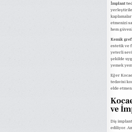
İmplant te
yerleştiril
kaplamaları
etmenizi sa
hem güvenli
Kemik greft
estetik ve 
yeterli sev
şekilde uyg
yemek yeme 
Eğer Kocael
tedavisi k
elde etmeni
Kocae
ve İm
Diş implant
ediliyor. A