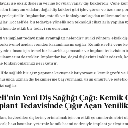
davisi
ise eksik dişlerin yerine koyulan yapay diş kökleridir. Çene ke
en bu titanyum vidalar, doğal diş kökleri gibi işlev görür ve üzerine po
 yerleştirilir. İmplantlar, estetik ve fonksiyonel açıdan mükemmel so
ğlar. Kocaeli’de, bu tedaviye yönelik son teknoloji cihazlarla yapılan 
 hem de etkili bir tedavi süreci sunar.
i ve implant tedavisinin avantajları
nelerdir? Bu iki yöntem, eksik diş
fonksiyonel açıdan yeniden kazanılmasını sağlar. Kemik grefti, çene k
iyede olması için temel bir hazırlık aşamasıdır ve implant tedavisinin ba
ulanmasını destekler. İmplantlar ise, doğal dişlerinizi taklit ederek, 
fonksiyonlarınızı geri getirir.
i’de sağlıklı bir ağız yapısına kavuşmak istiyorsanız, kemik grefti ve 
onusunda uzman diş hekimlerine başvurmanız, uzun ömürlü ve estetik
zi sağlar.
li’nin Yeni Diş Sağlığı Çağı: Kemik 
plant Tedavisinde Çığır Açan Yenilik
ları, kaybedilen dişlerin yerini almak için en etkili çözümlerden biri o
ncak, bazı hastalar, yetersiz kemik hacmi nedeniyle implant yerleştir