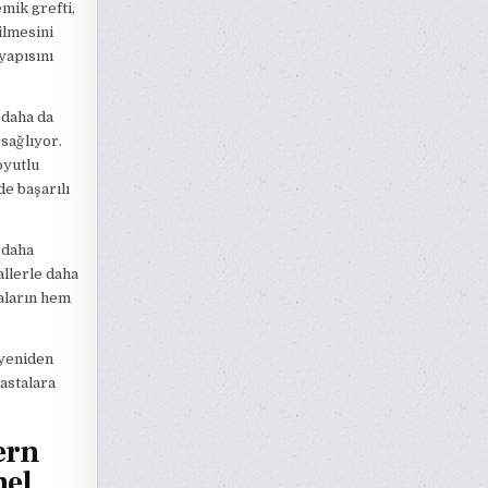
mik grefti,
ilmesini
yapısını
 daha da
sağlıyor.
oyutlu
e başarılı
 daha
allerle daha
taların hem
 yeniden
astalara
ern
nel