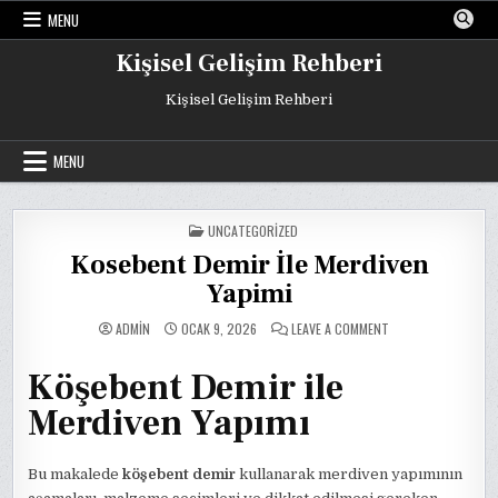
Skip
MENU
to
content
Kişisel Gelişim Rehberi
Kişisel Gelişim Rehberi
MENU
POSTED
UNCATEGORIZED
IN
Kosebent Demir İle Merdiven
Yapimi
ON
ADMIN
OCAK 9, 2026
LEAVE A COMMENT
KOSEBENT
DEMIR
İLE
Köşebent Demir ile
MERDIVEN
YAPIMI
Merdiven Yapımı
Bu makalede
köşebent demir
kullanarak merdiven yapımının