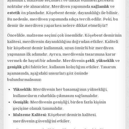
aşamaları, malzeme seçimleri ve dikkat edilmesi gereken
noktalar ele alınacaktır. Merdiven yapımında
sağlamlık
ve
estetik
ön plandadır. Köşebent demir, dayanıklılığı ile bilinir.
Bu nedenle, merdiven yapımında sıkça tercih edilir. Peki, bu
demir ile merdiven yaparken nelere dikkat etmeliyiz?
Öncelikle, malzeme seçimi çok önemlidir. Köşebent demirinin
kalitesi, merdivenin dayanıklılığını doğrudan etkiler. Kaliteli
bir köşebent demir kullanmak, uzun ömürlü bir merdiven
yapmanın ilk adımıdır. Ayrıca, merdivenin tasarımına karar
vermek de hayati bir adımdır. Merdivenin
şekli
,
yükseklik
ve
genişlik
gibi faktörler, kullanım kolaylığını etkiler. Tasarım
aşamasında, aşağıdaki unsurları göz önünde
bulundurmalısınız:
Yükseklik:
Merdivenin her basamağının yüksekliği,
kullanıcıların rahatlıkla çıkmasını sağlamalıdır.
Genişlik:
Merdivenin genişliği, birden fazla kişinin
geçişine olanak tanımalıdır.
Malzeme Kalitesi:
Köşebent demirin kalitesi,
merdivenin güvenliğini etkiler.