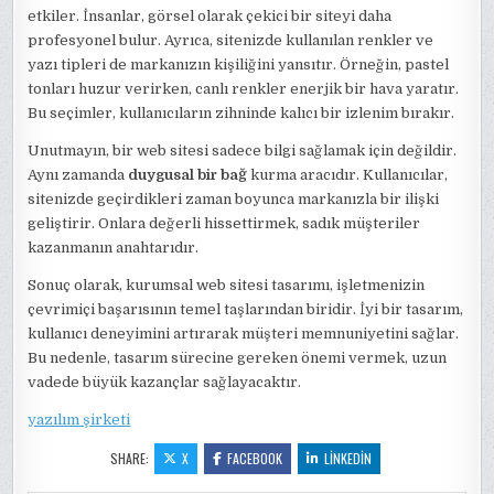
etkiler. İnsanlar, görsel olarak çekici bir siteyi daha
profesyonel bulur. Ayrıca, sitenizde kullanılan renkler ve
yazı tipleri de markanızın kişiliğini yansıtır. Örneğin, pastel
tonları huzur verirken, canlı renkler enerjik bir hava yaratır.
Bu seçimler, kullanıcıların zihninde kalıcı bir izlenim bırakır.
Unutmayın, bir web sitesi sadece bilgi sağlamak için değildir.
Aynı zamanda
duygusal bir bağ
kurma aracıdır. Kullanıcılar,
sitenizde geçirdikleri zaman boyunca markanızla bir ilişki
geliştirir. Onlara değerli hissettirmek, sadık müşteriler
kazanmanın anahtarıdır.
Sonuç olarak, kurumsal web sitesi tasarımı, işletmenizin
çevrimiçi başarısının temel taşlarından biridir. İyi bir tasarım,
kullanıcı deneyimini artırarak müşteri memnuniyetini sağlar.
Bu nedenle, tasarım sürecine gereken önemi vermek, uzun
vadede büyük kazançlar sağlayacaktır.
yazılım şirketi
SHARE:
X
FACEBOOK
LINKEDIN