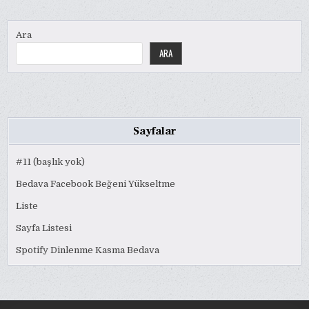
Ara
ARA
Sayfalar
#11 (başlık yok)
Bedava Facebook Beğeni Yükseltme
Liste
Sayfa Listesi
Spotify Dinlenme Kasma Bedava