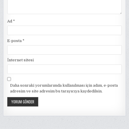
Ad
*
E-posta
*
İnternet sitesi
Daha sonraki yorumlarımda kullanılması için adım, e-posta
adresim ve site adresim bu tarayıcıya kaydedilsin.