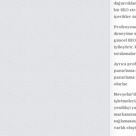
dağarcıklar
bir SEO str
içerikler ü
Profesyonel
deneyime sa
güncel SEO 
iyileştirir
sıralamalar
Ayrıca prof
pazarlama s
pazarlama y
olurlar.
Nevşehir'de
işletmeleri
yenilikçi y
markanızın 
sağlamasına
varlık oluş