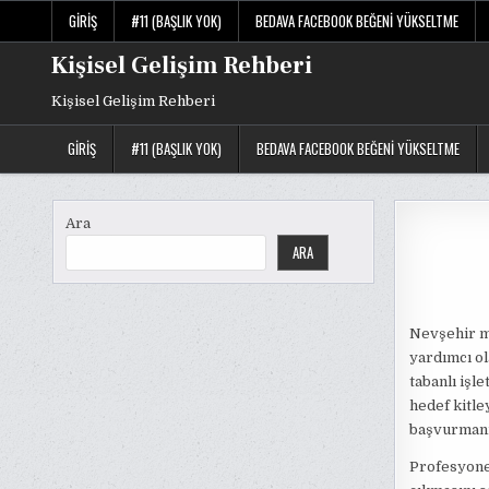
Skip
GIRIŞ
#11 (BAŞLIK YOK)
BEDAVA FACEBOOK BEĞENI YÜKSELTME
to
content
Kişisel Gelişim Rehberi
Kişisel Gelişim Rehberi
GIRIŞ
#11 (BAŞLIK YOK)
BEDAVA FACEBOOK BEĞENI YÜKSELTME
Ara
ARA
Nevşehir me
yardımcı ol
tabanlı işl
hedef kitle
başvurmanı
Profesyonel