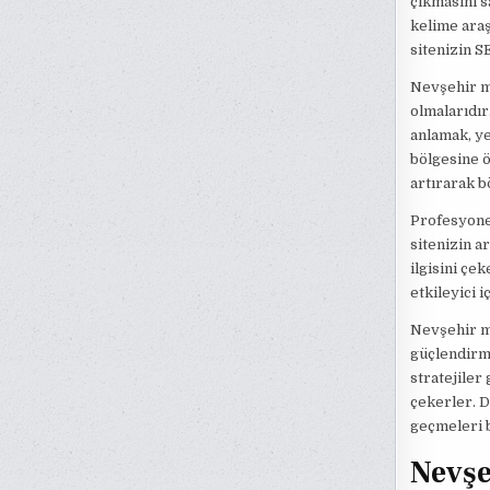
çıkmasını sa
kelime araş
sitenizin S
Nevşehir me
olmalarıdır
anlamak, ye
bölgesine ö
artırarak b
Profesyonel
sitenizin a
ilgisini çe
etkileyici 
Nevşehir me
güçlendirme
stratejiler
çekerler. D
geçmeleri 
Nevşe