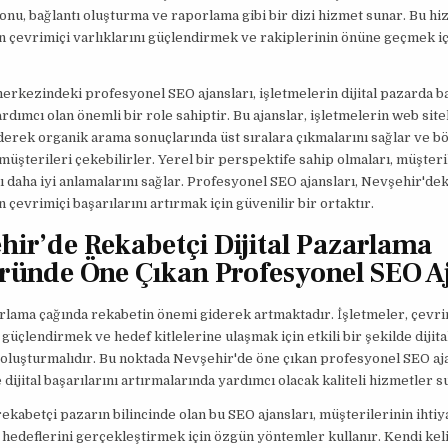
nu, bağlantı oluşturma ve raporlama gibi bir dizi hizmet sunar. Bu hi
n çevrimiçi varlıklarını güçlendirmek ve rakiplerinin önüne geçmek iç
rkezindeki profesyonel SEO ajansları, işletmelerin dijital pazarda ba
rdımcı olan önemli bir role sahiptir. Bu ajanslar, işletmelerin web site
erek organik arama sonuçlarında üst sıralara çıkmalarını sağlar ve b
müşterileri çekebilirler. Yerel bir perspektife sahip olmaları, müşteri
nı daha iyi anlamalarını sağlar. Profesyonel SEO ajansları, Nevşehir'dek
n çevrimiçi başarılarını artırmak için güvenilir bir ortaktır.
hir’de Rekabetçi Dijital Pazarlama
ründe Öne Çıkan Profesyonel SEO A
arlama çağında rekabetin önemi giderek artmaktadır. İşletmeler, çevri
ı güçlendirmek ve hedef kitlelerine ulaşmak için etkili bir şekilde dijit
i oluşturmalıdır. Bu noktada Nevşehir'de öne çıkan profesyonel SEO aja
 dijital başarılarını artırmalarında yardımcı olacak kaliteli hizmetler 
ekabetçi pazarın bilincinde olan bu SEO ajansları, müşterilerinin ihtiy
hedeflerini gerçekleştirmek için özgün yöntemler kullanır. Kendi ke