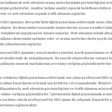
ını kullanarak web sitenizin arama motorlarındaki görünürlüğünü artır
atejisi geliştirirler. Anahtar kelime analizi yaparak hedeflenen kitley
retir ve web sitenizin organik trafik almasını sağlarlar.
 SEO ajansları, Nevşehir'deki dijital pazarlama sektöründe uzun yıll
hiptir. Bu deneyimleri sayesinde müşterilerine en son trendleri tak
tekniklerini uygulayan bir hizmet sunarlar. Web sitenizin teknik altya
, kullanıcı deneyimini optimize eder ve arama motorları dostu içerik ol
da yükselmenizi sağlarlar.
esyonel SEO ajansları, sosyal medya yönetimi, içerik pazarlaması ve di
tratejilerinde de uzmanlaşmıştır. Bu sayede müşterilerine entegre b
aklaşımı sunarak markalarının çevrimiçi varlığını güçlendirmelerine
 rekabetçi dijital pazarlama sektöründe öne çıkan profesyonel SEO aj
n online başarılarını artırmak için kritik bir rol oynamaktadır. Müşteri
aklaşımlarıyla, web sitenizin görünürlüğünü ve trafik almasını artırara
online varlığını güçlendirirler. İşletmenizin dijital pazarlamada avant
 yardımcı olacak profesyonel bir SEO ajansı ile çalışmak, başarılı bir 
turmanızı sağlayacaktır.