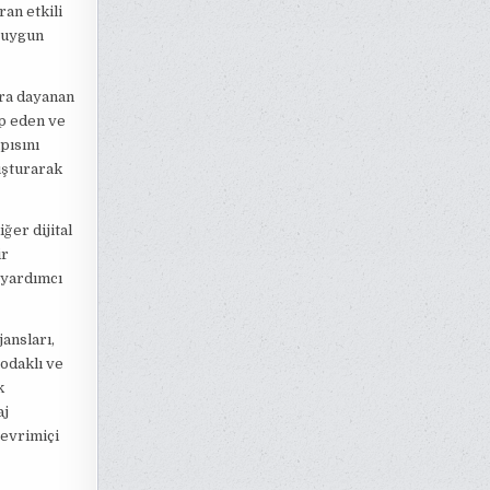
an etkili
e uygun
ara dayanan
ip eden ve
pısını
uşturarak
ğer dijital
ir
 yardımcı
ansları,
 odaklı ve
k
aj
çevrimiçi