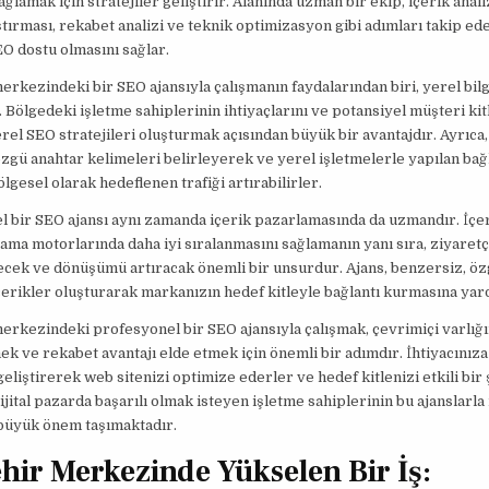
ğlamak için stratejiler geliştirir. Alanında uzman bir ekip, içerik anali
tırması, rekabet analizi ve teknik optimizasyon gibi adımları takip ed
EO dostu olmasını sağlar.
rkezindeki bir SEO ajansıyla çalışmanın faydalarından biri, yerel bil
. Bölgedeki işletme sahiplerinin ihtiyaçlarını ve potansiyel müşteri kit
rel SEO stratejileri oluşturmak açısından büyük bir avantajdır. Ayrıca
zgü anahtar kelimeleri belirleyerek ve yerel işletmelerle yapılan bağl
ölgesel olarak hedeflenen trafiği artırabilirler.
 bir SEO ajansı aynı zamanda içerik pazarlamasında da uzmandır. İçe
rama motorlarında daha iyi sıralanmasını sağlamanın yanı sıra, ziyaretç
kecek ve dönüşümü artıracak önemli bir unsurdur. Ajans, benzersiz, ö
içerikler oluşturarak markanızın hedef kitleyle bağlantı kurmasına yar
rkezindeki profesyonel bir SEO ajansıyla çalışmak, çevrimiçi varlığı
k ve rekabet avantajı elde etmek için önemli bir adımdır. İhtiyacınıza
 geliştirerek web sitenizi optimize ederler ve hedef kitlenizi etkili bir
ijital pazarda başarılı olmak isteyen işletme sahiplerinin bu ajanslarla 
büyük önem taşımaktadır.
hir Merkezinde Yükselen Bir İş: