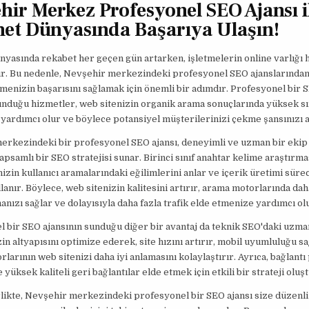
hir Merkez Profesyonel SEO Ajansı i
net Dünyasında Başarıya Ulaşın!
nyasında rekabet her geçen gün artarken, işletmelerin online varlığı
ır. Bu nedenle, Nevşehir merkezindeki profesyonel SEO ajanslarında
tmenizin başarısını sağlamak için önemli bir adımdır. Profesyonel bir 
unduğu hizmetler, web sitenizin organik arama sonuçlarında yüksek s
yardımcı olur ve böylece potansiyel müşterilerinizi çekme şansınızı ar
erkezindeki bir profesyonel SEO ajansı, deneyimli ve uzman bir ekip 
apsamlı bir SEO stratejisi sunar. Birinci sınıf anahtar kelime araştırma
nizin kullanıcı aramalarındaki eğilimlerini anlar ve içerik üretimi süre
llanır. Böylece, web sitenizin kalitesini artırır, arama motorlarında dah
ızı sağlar ve dolayısıyla daha fazla trafik elde etmenize yardımcı olu
 bir SEO ajansının sunduğu diğer bir avantaj da teknik SEO'daki uzman
in altyapısını optimize ederek, site hızını artırır, mobil uyumluluğu sa
larının web sitenizi daha iyi anlamasını kolaylaştırır. Ayrıca, bağlantı 
e yüksek kaliteli geri bağlantılar elde etmek için etkili bir strateji oluş
likte, Nevşehir merkezindeki profesyonel bir SEO ajansı size düzenli