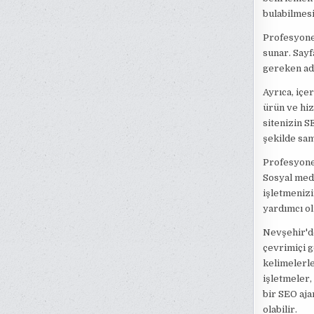
bulabilmesi
Profesyonel
sunar. Sayf
gereken adı
Ayrıca, içe
ürün ve hiz
sitenizin S
şekilde sam
Profesyonel
Sosyal med
işletmenizi
yardımcı ol
Nevşehir'd
çevrimiçi g
kelimelerle
işletmeler,
bir SEO aja
olabilir.