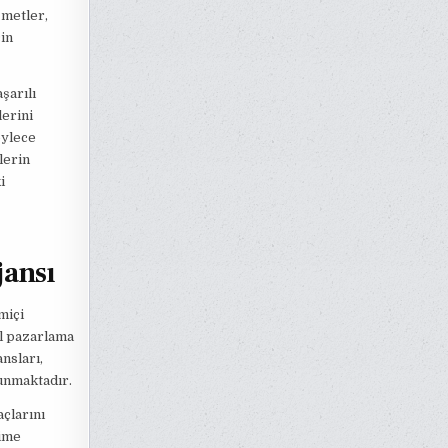
zmetler,
in
şarılı
lerini
öylece
lerin
i
jansı
miçi
al pazarlama
nsları,
sunmaktadır.
açlarını
lime