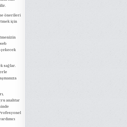
lir.
me önerileri
etmek için
etmenizin
 web
i çekecek
k sağlar.
erle
ulaşmanıza
ı,
ğru anahtar
sinde
. Profesyonel
 yardımcı