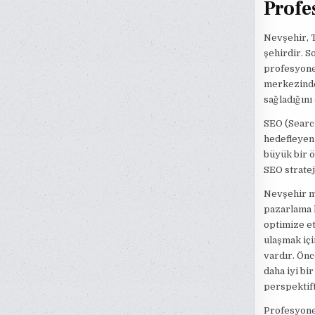
Profe
Nevşehir, T
şehirdir. S
profesyone
merkezinde 
sağladığını 
SEO (Search
hedefleyen 
büyük bir ö
SEO stratej
Nevşehir me
pazarlama k
optimize et
ulaşmak içi
vardır. Önc
daha iyi bir
perspektif
Profesyonel