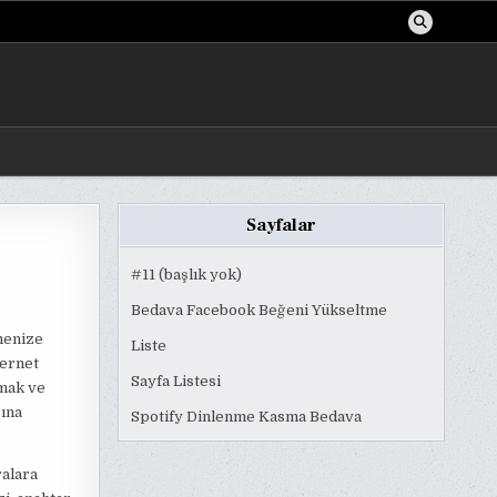
Sayfalar
#11 (başlık yok)
Bedava Facebook Beğeni Yükseltme
menize
Liste
ternet
Sayfa Listesi
lmak ve
sına
Spotify Dinlenme Kasma Bedava
ralara