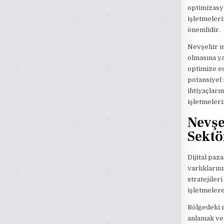
optimizasyo
işletmeleri
önemlidir.
Nevşehir me
olmasına ya
optimize ed
potansiyel 
ihtiyaçları
işletmeleri
Nevşe
Sektö
Dijital paz
varlıkların
stratejiler
işletmelere
Bölgedeki r
anlamak ve 