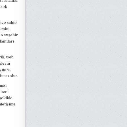
zi, anahtar
erek
giye sahip
lesini
, Nevşehir
antıları
rik, web
ilerin
zgün ve
dımcı olur.
nızı
 özel
 şekilde
iletişime