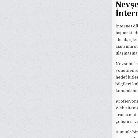
Nevşe
İnter
İnternet dü
taşımaktad
almak, işle
ajansının s
ulaşmasına 
Nevşehir m
yönetilen k
hedef kitle
bilgileri ku
konumlanman
Profesyonel
Web siteniz
arama motor
geliştirir v
Bununla bir