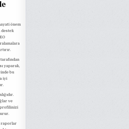
le
 hayati önem
n destek
SEO
ıralamalara
tırır.
tarafından
sı yaparak,
cinde bu
a iyi
r.
lığıdır.
ğlar ve
profilinizi
turur.
 raporlar