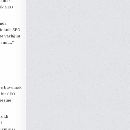
nahtar
rek, SEO
ında
 teknik SEO
ne varlığını
orsunuz?
a
k ve büyümek
l bir SEO
mesine
rekli
i
izin sizi