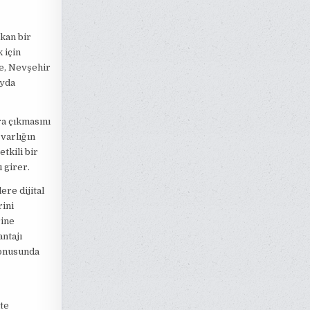
kan bir
 için
e, Nevşehir
ayda
ra çıkmasını
 varlığın
tkili bir
 girer.
re dijital
ini
rine
antajı
konusunda
ite