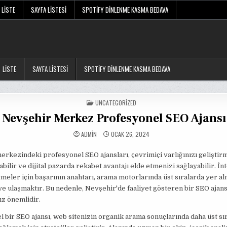
LISTE
SAYFA LISTESI
SPOTIFY DINLENME KASMA BEDAVA
LISTE
SAYFA LISTESI
SPOTIFY DINLENME KASMA BEDAVA
POSTED
UNCATEGORIZED
IN
Nevşehir Merkez Profesyonel SEO Ajansı
ADMIN
OCAK 26, 2024
rkezindeki profesyonel SEO ajansları, çevrimiçi varlığınızı geliştir
abilir ve dijital pazarda rekabet avantajı elde etmenizi sağlayabilir. İn
etmeler için başarının anahtarı, arama motorlarında üst sıralarda yer a
ye ulaşmaktır. Bu nedenle, Nevşehir'de faaliyet gösteren bir SEO ajan
z önemlidir.
 bir SEO ajansı, web sitenizin organik arama sonuçlarında daha üst sı