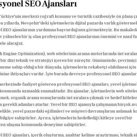
syonel SEO Ajansları
ürkiye'nin merkezi coğrafi konumu ve turistik cazibesiyle ön plana çı
on yıllarda, Nevşehir'deki işletmelerin dijital pazarda varlık göstermek
l SEO ajanslarının yardımına başvurduğunu görmekteyiz. Bu makaled
yükselen bir iş olan profesyonel SEO ajanslarının önemini ve nasıl f
ele alacağız.
 Engine Optimization), web sitelerinin arama motorlarında üst sırala
bir dizi teknik ve stratejiyi içeren bir süreçtir. Günümüzde, çevrimiçi
neme sahip olduğu bir dünyada, işletmelerin rekabetçi olabilmesi için e
isine ihtiyaçları vardır. İşte burada devreye profesyonel SEO ajansları
rkezinde faaliyet gösteren profesyonel SEO ajansları, yerel işletmele
onusunda uzmanlık sunmaktadır. Bu ajanslar, işletmelerin web siteler
mek, organik arama sonuçlarında üst sıralara çıkmak ve hedef kitlele
n gerekli adımları atarlar. Yerel bir SEO ajansıyla çalışmanın birçok av
elikle, yerel pazardaki eğilimleri ve müşteri davranışlarını anlamak 
 bilgiye sahiptirler. Ayrıca, işletmelerin hedeflediği kitleye yerel bir
ten ulaşma konusunda deneyime sahiptirler.
 SEO ajansları, içerik oluşturma, anahtar kelime araştırması, teknik s