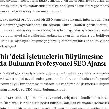
mpanyanızın ilerleyişini takip etmenize yardımcı olur. Bu raporlar, a
lamalarınızı, trafik istatistiklerinizi ve dönüşüm oranlarınızı göstere
i sürekli olarak iyileştirme imkanı sunar.
erkezindeki profesyonel bir SEO ajansıyla çalışmak, internet dünyas
aşmanızı sağlayacak önemli bir adımdır. Yüksek kaliteli içerik üretimi,
nu ve sürekli iyileştirme stratejileriyle bu ajanslar, işletmenizin onli
 ve potansiyel müşterilerinizi çekmenize yardımcı olur. Neyi bekliy
 bir SEO ajansıyla iletişime geçin ve işletmenizin internet dünyasınd
 başlayın!
hir’deki İşletmelerin Büyümesine
da Bulunan Profesyonel SEO Ajansı
 faaliyet gösteren işletmeler, dijital platformlarda varlık gösterme
 bir SEO stratejisi uygulamaları gerekmektedir. Bu noktada profesyone
yardımı büyük bir önem taşımaktadır. Nevşehir'deki işletmelerin büyü
unan birçok özel SEO ajansı bulunmaktadır.
onel SEO ajansı, işletmenizin çevrimiçi varlığını güçlendirmek için ge
ar. İlk olarak, işletmenizin hedef kitlesini anlamak ve anahtar kelimeler
için detaylı bir araştırma yaparlar. Bu sayede, potansiyel müşterilerin