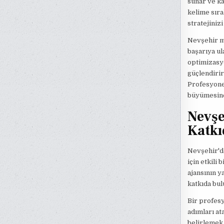
sunar ve ka
kelime sıra
stratejiniz
Nevşehir m
başarıya ul
optimizasyo
güçlendirir
Profesyonel
büyümesine
Nevşe
Katkı
Nevşehir'de
için etkili
ajansının 
katkıda bul
Bir profesy
adımları at
belirlemek 