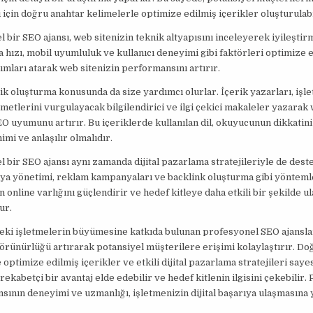
 için doğru anahtar kelimelerle optimize edilmiş içerikler oluşturulabi
 bir SEO ajansı, web sitenizin teknik altyapısını inceleyerek iyileştir
a hızı, mobil uyumluluk ve kullanıcı deneyimi gibi faktörleri optimize 
mları atarak web sitenizin performansını artırır.
rik oluşturma konusunda da size yardımcı olurlar. İçerik yazarları, işl
metlerini vurgulayacak bilgilendirici ve ilgi çekici makaleler yazarak
EO uyumunu artırır. Bu içeriklerde kullanılan dil, okuyucunun dikkatin
imi ve anlaşılır olmalıdır.
 bir SEO ajansı aynı zamanda dijital pazarlama stratejileriyle de deste
ya yönetimi, reklam kampanyaları ve backlink oluşturma gibi yönteml
n online varlığını güçlendirir ve hedef kitleye daha etkili bir şekilde 
ur.
eki işletmelerin büyümesine katkıda bulunan profesyonel SEO ajanslar
örünürlüğü artırarak potansiyel müşterilere erişimi kolaylaştırır. Do
 optimize edilmiş içerikler ve etkili dijital pazarlama stratejileri saye
 rekabetçi bir avantaj elde edebilir ve hedef kitlenin ilgisini çekebilir
nsının deneyimi ve uzmanlığı, işletmenizin dijital başarıya ulaşmasına