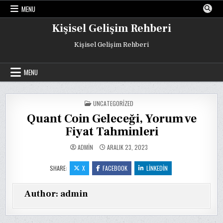
Skip
MENU
to
content
Kişisel Gelişim Rehberi
Kişisel Gelişim Rehberi
MENU
POSTED
UNCATEGORIZED
IN
Quant Coin Geleceği, Yorum ve
Fiyat Tahminleri
ADMIN
ARALIK 23, 2023
SHARE:
X
FACEBOOK
LINKEDIN
Author:
admin