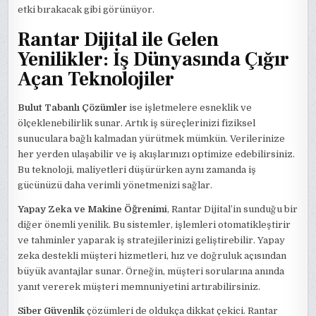
etki bırakacak gibi görünüyor.
Rantar Dijital ile Gelen
Yenilikler: İş Dünyasında Çığır
Açan Teknolojiler
Bulut Tabanlı Çözümler
ise işletmelere esneklik ve
ölçeklenebilirlik sunar. Artık iş süreçlerinizi fiziksel
sunuculara bağlı kalmadan yürütmek mümkün. Verilerinize
her yerden ulaşabilir ve iş akışlarınızı optimize edebilirsiniz.
Bu teknoloji, maliyetleri düşürürken aynı zamanda iş
gücünüzü daha verimli yönetmenizi sağlar.
Yapay Zeka ve Makine Öğrenimi
, Rantar Dijital’in sunduğu bir
diğer önemli yenilik. Bu sistemler, işlemleri otomatikleştirir
ve tahminler yaparak iş stratejilerinizi geliştirebilir. Yapay
zeka destekli müşteri hizmetleri, hız ve doğruluk açısından
büyük avantajlar sunar. Örneğin, müşteri sorularına anında
yanıt vererek müşteri memnuniyetini artırabilirsiniz.
Siber Güvenlik
çözümleri de oldukça dikkat çekici. Rantar