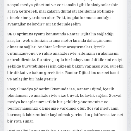
sosyal medya yönetimi ve veri analizi gibi fonksiyonları bir
araya getirerek, markaların dijital stratejilerini optimize
etmelerine yardımcı olur. Peki, bu platformun sunduğu
avantajlar nelerdir? Biraz derinleşelim.
SEO optimizasyonu
konusunda Rantar Dijital’in sağladığı
araçlar, web sitenizin arama motorlarında daha görünür
olmasını sağlar. Anahtar kelime araştırmaları, içerik
optimizasyonu ve rakip analizleriyle, sitenizin sıralamasını
artırabilirsiniz. Bu süreç, tıpkı bir bahçıvanın bitkilerini en iyi
şekilde büyütebilmesi için düzenli bakım yapması gibi, sürekli
bir dikkat ve bakım gerektirir. Rantar Dijital, bu süreci basit
ve anlaşılır bir hale getirir.
Sosyal medya yönetimi kısmında ise, Rantar Dijital, içerik
planlaması ve analizleriyle size büyük kolaylık sağlar. Sosyal
medya hesaplarınızı etkin bir şekilde yönetmenize ve
performansınızı ölçmenize yardımcı olur. Sosyal medyanın
karmaşık labirentinde kaybolmak yerine, bu platform size net
bir rota sunar.