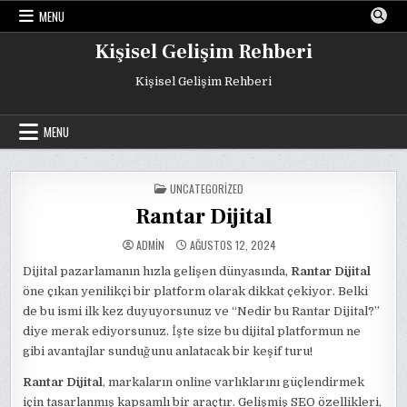
Skip
MENU
to
content
Kişisel Gelişim Rehberi
Kişisel Gelişim Rehberi
MENU
POSTED
UNCATEGORIZED
IN
Rantar Dijital
ADMIN
AĞUSTOS 12, 2024
Dijital pazarlamanın hızla gelişen dünyasında,
Rantar Dijital
öne çıkan yenilikçi bir platform olarak dikkat çekiyor. Belki
de bu ismi ilk kez duyuyorsunuz ve “Nedir bu Rantar Dijital?”
diye merak ediyorsunuz. İşte size bu dijital platformun ne
gibi avantajlar sunduğunu anlatacak bir keşif turu!
Rantar Dijital
, markaların online varlıklarını güçlendirmek
için tasarlanmış kapsamlı bir araçtır. Gelişmiş SEO özellikleri,