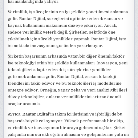
harmanlandığında yatıyor.
Verimlilik, iş süreçlerinin en iyi şekilde yönetilmesi anlamına
gelir. Rantar Dijital, süreçlerini optimize ederek zaman ve
kaynak kullanımını maksimum düzeye çıkarıyor. Ancak,
sadece verimlilik yeterli değil. Şirketler, sektörde öne
çıkabilmek için sürekli yenilikler yapmalı. Rantar Dijital, işte
bu noktada inovasyonun gücünden yararlanıyor.
Şirketin başarısının arkasında yatan bir diğer önemli faktör
ise teknolojiyi etkin bir şekilde kullanmaları. İnovasyon, yeni
teknolojileri adapte ederek iş süreçlerine yenilikler
getirmek anlamına gelir. Rantar Dijital, en son teknoloji
trendlerini takip ediyor ve bu teknolojileri iş modellerine
entegre ediyor. Örneğin, yapay zeka ve veri analizi gibi ileri
düzey teknolojiler, onların verimliliklerini artıran önemli
araçlar arasında.
Ayrıca,
Rantar Dijital
'in takım içi iletişimi ve işbirliği de bu
başarıda büyük rol oynuyor. Yüksek performanslı bir ekip,
verimlilik ve inovasyonun bir araya gelmesini sağlar. Şirket,
çalışanlarının sürekli eğitim almasını ve gelişimlerine yatırım