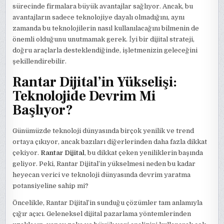
sürecinde firmalara büyük avantajlar sağlıyor. Ancak, bu
avantajların sadece teknolojiye dayalı olmadığını, aynı
zamanda bu teknolojilerin nasıl kullanılacağını bilmenin de
önemli olduğunu unutmamak gerek. İyi bir dijital strateji,
doğru araçlarla desteklendiğinde, işletmenizin geleceğini
şekillendirebilir.
Rantar Dijital’in Yükselişi:
Teknolojide Devrim Mi
Başlıyor?
Günümüzde teknoloji dünyasında birçok yenilik ve trend
ortaya çıkıyor, ancak bazıları diğerlerinden daha fazla dikkat
çekiyor.
Rantar Dijital
, bu dikkat çeken yeniliklerin başında
geliyor. Peki, Rantar Dijital’in yükselmesi neden bu kadar
heyecan verici ve teknoloji dünyasında devrim yaratma
potansiyeline sahip mi?
Öncelikle, Rantar Dijital’in sunduğu çözümler tam anlamıyla
çığır açıcı. Geleneksel dijital pazarlama yöntemlerinden