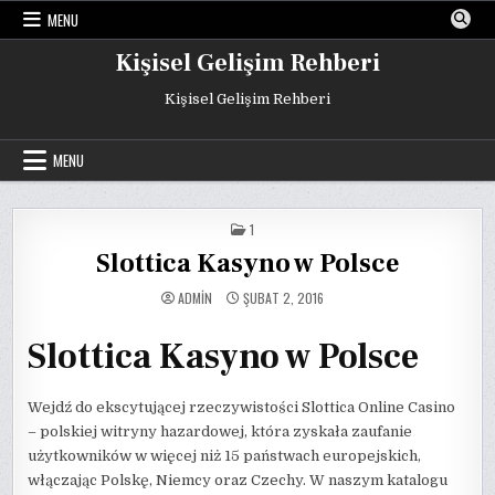
Skip
MENU
to
content
Kişisel Gelişim Rehberi
Kişisel Gelişim Rehberi
MENU
POSTED
1
IN
Slottica Kasyno w Polsce
ADMIN
ŞUBAT 2, 2016
Slottica Kasyno w Polsce
Wejdź do ekscytującej rzeczywistości Slottica Online Casino
– polskiej witryny hazardowej, która zyskała zaufanie
użytkowników w więcej niż 15 państwach europejskich,
włączając Polskę, Niemcy oraz Czechy. W naszym katalogu