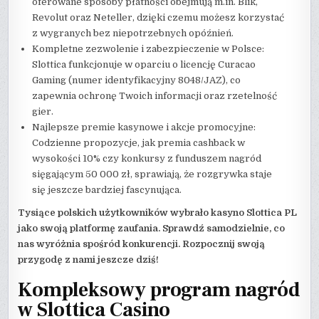
oferowane sposoby płatności obejmują m.in. Blik,
Revolut oraz Neteller, dzięki czemu możesz korzystać
z wygranych bez niepotrzebnych opóźnień.
Kompletne zezwolenie i zabezpieczenie w Polsce:
Slottica funkcjonuje w oparciu o licencję Curacao
Gaming (numer identyfikacyjny 8048/JAZ), co
zapewnia ochronę Twoich informacji oraz rzetelność
gier.
Najlepsze premie kasynowe i akcje promocyjne:
Codzienne propozycje, jak premia cashback w
wysokości 10% czy konkursy z funduszem nagród
sięgającym 50 000 zł, sprawiają, że rozgrywka staje
się jeszcze bardziej fascynująca.
Tysiące polskich użytkowników wybrało kasyno Slottica PL
jako swoją platformę zaufania. Sprawdź samodzielnie, co
nas wyróżnia spośród konkurencji. Rozpocznij swoją
przygodę z nami jeszcze dziś!
Kompleksowy program nagród
w Slottica Casino