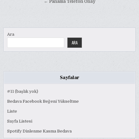
Yazı
← Panama Telefon Onay
gezinmesi
Ara
ARA
Sayfalar
#11 (başlık yok)
Bedava Facebook Beğeni Yükseltme
Liste
Sayfa Listesi
Spotify Dinlenme Kasma Bedava