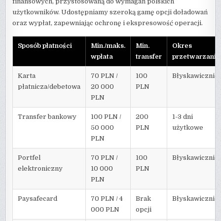
finansowych, przystosowaną do wymagań polskich
użytkowników. Udostępniamy szeroką gamę opcji doładowań
oraz wypłat, zapewniając ochronę i ekspresowość operacji.
Sposób płatności
Min./maks.
Min.
Okres
wpłata
transfer
przetwarzania
Karta
70 PLN /
100
Błyskawicznie
płatnicza/debetowa
20 000
PLN
PLN
Transfer bankowy
100 PLN /
200
1-3 dni
50 000
PLN
użytkowe
PLN
Portfel
70 PLN /
100
Błyskawicznie
elektroniczny
10 000
PLN
PLN
Paysafecard
70 PLN / 4
Brak
Błyskawicznie
000 PLN
opcji