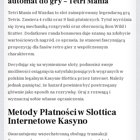
automat do gry – Tetri Mania
Tetri Mania od Wazdan to slot zainspirowany legendarną grą
Tetris. Zawiera 4 rolki oraz 9 linii płatniczych. Tytuł wyróżnia
się żywą mechaniką rozgrywki oraz obecnością ikon Wild i
Scatter. Dodatkowo runda bonusowa daje szansę na zdobycie
wartościowych nagród, co sprawia, że stanowi fascynującą
propozycję dla fanów retro gier z współczesnym
charakterem.
Decydując się na wymienione sloty, podnosisz swoje
możliwości osiągnięcia satysfakcjonujących wygranych w
polskim legalnym Kasynie Slottica przez Internet. Należy
jednak pamiętać, że hazard powinien być postrzegany
głównie jako sposób na rozrywkę. Graj z rozwagą i
wyznaczaj sobie własne ograniczenia.
Metody Płatności w Slottica
Internetowe Kasyno
Gwarantujemy wszechstronną obsługę transakcji