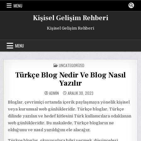
Skip
MENU
to
content
Kişisel Gelişim Rehberi
Kişisel Gelişim Rehberi
MENU
POSTED
UNCATEGORIZED
IN
Türkçe Blog Nedir Ve Blog Nasıl
Yazılır
ADMIN
ARALIK 30, 2023
Bloglar, çevrimiçi ortamda içerik paylaşmaya yönelik kişisel
veya kurumsal web günlükleridir. Türkçe bloglar, Türkçe
dilinde yazılan ve hedef kitlesini Türk kullanıcılara odaklanan
web günlükleridir. Bu makalede, Türkçe blogların ne
olduğunu ve nasıl yazıldığını ele alacağız.
Türkçe bloglar, okuyuculara bilgi vermek, düşünceleri