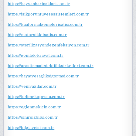
https://hayvanbarinaklari.com.tr
https://isikgoruntuvesessistemleri.com.tr
https://kuaformalzemelerisatisi.com.tr
https://motorsikletsatis.com.tr
https://sterilizasyondezenfeksiyon.com.tr
https://gomlek-kravat.com.tr
https://arastirmadedektifliksirketleri.com.tr
https://hayatvesagliksigortasi.com.tr
https://yeniyazilar.com.tr
https://kelimekoprusu.com.tr
https://eglenmekicin.com.tr
https://sinirsizbilgi.com.tr
https://bilgiavcisi.com.tr