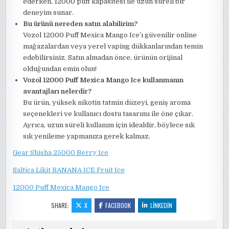
ederken, 12000 puff kapasitesi ile uzun süreli bir
deneyim sunar.
Bu ürünü nereden satın alabilirim?
Vozol 12000 Puff Mexica Mango Ice’ı güvenilir online
mağazalardan veya yerel vaping dükkanlarından temin
edebilirsiniz. Satın almadan önce, ürünün orijinal
olduğundan emin olun!
Vozol 12000 Puff Mexica Mango Ice kullanmanın
avantajları nelerdir?
Bu ürün, yüksek nikotin tatmin düzeyi, geniş aroma
seçenekleri ve kullanıcı dostu tasarımı ile öne çıkar.
Ayrıca, uzun süreli kullanım için idealdir, böylece sık
sık yenileme yapmanıza gerek kalmaz.
Gear Shisha 25000 Berry Ice
Saltica Likit BANANA ICE Fruit Ice
12000 Puff Mexica Mango Ice
SHARE:
X
FACEBOOK
LINKEDIN