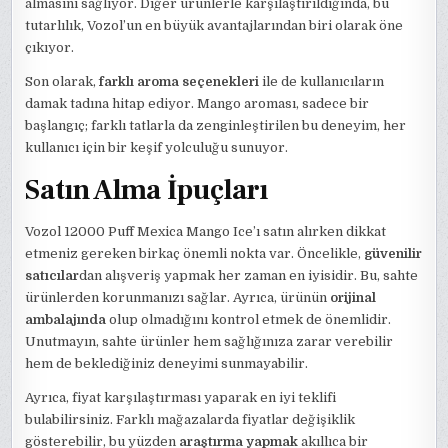
almasını sağlıyor. Diğer ürünlerle karşılaştırıldığında, bu
tutarlılık, Vozol’un en büyük avantajlarından biri olarak öne
çıkıyor.
Son olarak,
farklı aroma seçenekleri
ile de kullanıcıların
damak tadına hitap ediyor. Mango aroması, sadece bir
başlangıç; farklı tatlarla da zenginleştirilen bu deneyim, her
kullanıcı için bir keşif yolculuğu sunuyor.
Satın Alma İpuçları
Vozol 12000 Puff Mexica Mango Ice’ı satın alırken dikkat
etmeniz gereken birkaç önemli nokta var. Öncelikle,
güvenilir
satıcılar
dan alışveriş yapmak her zaman en iyisidir. Bu, sahte
ürünlerden korunmanızı sağlar. Ayrıca, ürünün
orijinal
ambalajında
olup olmadığını kontrol etmek de önemlidir.
Unutmayın, sahte ürünler hem sağlığınıza zarar verebilir
hem de beklediğiniz deneyimi sunmayabilir.
Ayrıca, fiyat karşılaştırması yaparak en iyi teklifi
bulabilirsiniz. Farklı mağazalarda fiyatlar değişiklik
gösterebilir, bu yüzden
araştırma yapmak
akıllıca bir