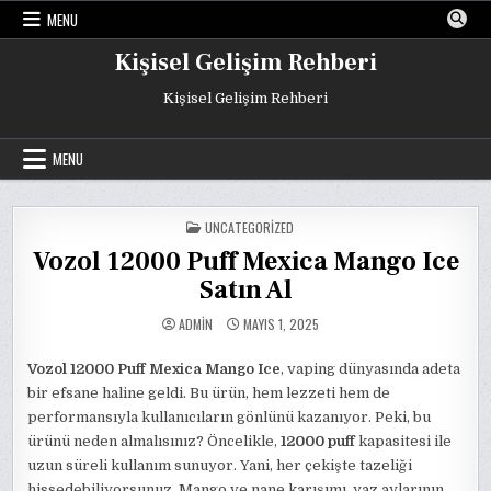
Skip
MENU
to
content
Kişisel Gelişim Rehberi
Kişisel Gelişim Rehberi
MENU
POSTED
UNCATEGORIZED
IN
Vozol 12000 Puff Mexica Mango Ice
Satın Al
ADMIN
MAYIS 1, 2025
Vozol 12000 Puff Mexica Mango Ice
, vaping dünyasında adeta
bir efsane haline geldi. Bu ürün, hem lezzeti hem de
performansıyla kullanıcıların gönlünü kazanıyor. Peki, bu
ürünü neden almalısınız? Öncelikle,
12000 puff
kapasitesi ile
uzun süreli kullanım sunuyor. Yani, her çekişte tazeliği
hissedebiliyorsunuz. Mango ve nane karışımı, yaz aylarının