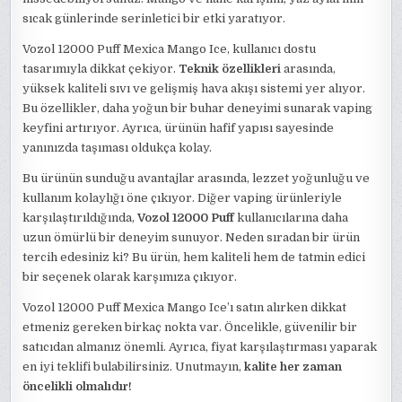
sıcak günlerinde serinletici bir etki yaratıyor.
Vozol 12000 Puff Mexica Mango Ice, kullanıcı dostu
tasarımıyla dikkat çekiyor.
Teknik özellikleri
arasında,
yüksek kaliteli sıvı ve gelişmiş hava akışı sistemi yer alıyor.
Bu özellikler, daha yoğun bir buhar deneyimi sunarak vaping
keyfini artırıyor. Ayrıca, ürünün hafif yapısı sayesinde
yanınızda taşıması oldukça kolay.
Bu ürünün sunduğu avantajlar arasında, lezzet yoğunluğu ve
kullanım kolaylığı öne çıkıyor. Diğer vaping ürünleriyle
karşılaştırıldığında,
Vozol 12000 Puff
kullanıcılarına daha
uzun ömürlü bir deneyim sunuyor. Neden sıradan bir ürün
tercih edesiniz ki? Bu ürün, hem kaliteli hem de tatmin edici
bir seçenek olarak karşımıza çıkıyor.
Vozol 12000 Puff Mexica Mango Ice’ı satın alırken dikkat
etmeniz gereken birkaç nokta var. Öncelikle, güvenilir bir
satıcıdan almanız önemli. Ayrıca, fiyat karşılaştırması yaparak
en iyi teklifi bulabilirsiniz. Unutmayın,
kalite her zaman
öncelikli olmalıdır!