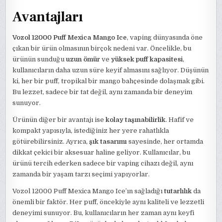
Avantajları
Vozol 12000 Puff Mexica Mango Ice
, vaping dünyasında öne
çıkan bir ürün olmasının birçok nedeni var. Öncelikle, bu
ürünün sunduğu
uzun ömür
ve
yüksek puff kapasitesi
,
kullanıcıların daha uzun süre keyif almasını sağlıyor. Düşünün
ki, her bir puff, tropikal bir mango bahçesinde dolaşmak gibi.
Bu lezzet, sadece bir tat değil, aynı zamanda bir deneyim
sunuyor.
Ürünün diğer bir avantajı ise
kolay taşınabilirlik
. Hafif ve
kompakt yapısıyla, istediğiniz her yere rahatlıkla
götürebilirsiniz. Ayrıca,
şık tasarımı
sayesinde, her ortamda
dikkat çekici bir aksesuar haline geliyor. Kullanıcılar, bu
ürünü tercih ederken sadece bir vaping cihazı değil, aynı
zamanda bir yaşam tarzı seçimi yapıyorlar.
Vozol 12000 Puff Mexica Mango Ice’ın sağladığı
tutarlılık
da
önemli bir faktör. Her puff, öncekiyle aynı kaliteli ve lezzetli
deneyimi sunuyor. Bu, kullanıcıların her zaman aynı keyfi