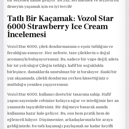
bir seçenek haline geliyor. Bu yaz, serinlemek ve lezzetli bir
deneyim yaşamak için en iyi tercih!
Tatlı Bir Kaçamak: Vozol Star
6000 Strawberry Ice Cream
İncelemesi
Vozol Star 6000, çilek dondurmasının o eşsiz tatlılığını ve
ferahlığını sunuyor. Her nefeste, taze çileklerin o doğal
aromasıyla buluşuyorsunuz. Bu, sadece bir vape değil; adeta
bir tat yolculuğu! Çileğin tatlılığı, hafif bir soğuklukla
birleşince, damaklarda unutulmaz bir iz bırakıyor. Sanki bir
yaz akşamında, çilekli dondurma yerken hissettiğiniz o
mutluluğu yeniden yaşıyorsunuz.
Vozol Star 6000, kullanıcı dostu bir tasarıma sahip. Hafif
yapısı sayesinde cebinize kolayca sığar ve istediğiniz her an
yanınızda taşıyabilirsiniz. Bir düğmeye basarak anında
kullanıma hazır hale geliyor. Bu, onu hem pratik hem de
eğlenceli kılıyor. Düşünsenize, arkadaşlarınızla bir araya
geldiğinizde, bu tatlı kaçamağı paylaşmak ne kadar keyifli