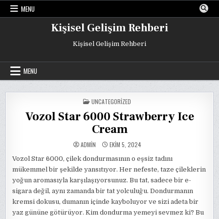
Skip
MENU
to
content
Kişisel Gelişim Rehberi
Kişisel Gelişim Rehberi
MENU
POSTED
UNCATEGORIZED
IN
Vozol Star 6000 Strawberry Ice
Cream
ADMIN
EKIM 5, 2024
Vozol Star 6000, çilek dondurmasının o eşsiz tadını
mükemmel bir şekilde yansıtıyor. Her nefeste, taze çileklerin
yoğun aromasıyla karşılaşıyorsunuz. Bu tat, sadece bir e-
sigara değil, aynı zamanda bir tat yolculuğu. Dondurmanın
kremsi dokusu, dumanın içinde kayboluyor ve sizi adeta bir
yaz gününe götürüyor. Kim dondurma yemeyi sevmez ki? Bu