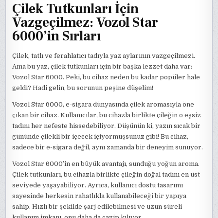
Çilek Tutkunları İçin
Vazgeçilmez: Vozol Star
6000’in Sırları
Çilek, tatlı ve ferahlatıcı tadıyla yaz aylarının vazgeçilmezi.
Ama bu yaz, çilek tutkunları için bir başka lezzet daha var:
Vozol Star 6000. Peki, bu cihaz neden bu kadar popüler hale
geldi? Hadi gelin, bu sorunun peşine düşelim!
Vozol Star 6000, e-sigara dünyasında çilek aromasıyla öne
çıkan bir cihaz. Kullanıcılar, bu cihazla birlikte çileğin o eşsiz
tadını her nefeste hissedebiliyor. Düşünün ki, yazın sıcak bir
gününde çilekli bir içecek içiyormuşsunuz gibi! Bu cihaz,
sadece bir e-sigara değil, aynı zamanda bir deneyim sunuyor.
Vozol Star 6000’in en büyük avantajı, sunduğu yoğun aroma.
Çilek tutkunları, bu cihazla birlikte çileğin doğal tadını en üst
seviyede yaşayabiliyor. Ayrıca, kullanıcı dostu tasarımı
sayesinde herkesin rahatlıkla kullanabileceği bir yapıya
sahip. Hızlı bir şekilde şarj edilebilmesi ve uzun süreli
kullanım imkanı, onu daha da cazip kılıyor.