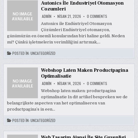
Autonics İle Endustriyel Otomasyon
Cozumleri
ON
ADMIN
NISAN 21, 2026
0 COMMENTS
AUTONICS
İLE
Autonics ile Endüstriyel Otomasyon
ENDUSTRIYEL
Çözümleri Endüstriyel otomasyon,
OTOMASYON
COZUMLERI
günümüzün en önemli konularından biri haline geldi. Neden
mi? Çünkü işletmelerin verimliliğini artırmak,…
POSTED IN:
UNCATEGORIZED
Webshop Laten Maken Productpagina
Optimalisatie
ON
ADMIN
NISAN 14, 2026
0 COMMENTS
WEBSHOP
LATEN
Webshop laten maken: productpagina
MAKEN
optimalisatie In dit artikel bespreken we de
PRODUCTPAGINA
OPTIMALISATIE
belangrijkste aspecten van het optimaliseren van
productpagina’s in een…
POSTED IN:
UNCATEGORIZED
Web Tasarim Ajansi İle Site Guvenligi