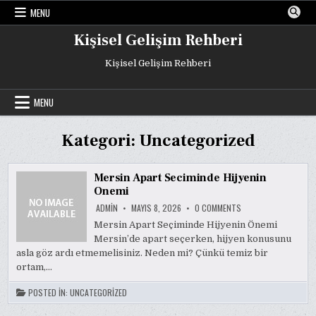
Skip
MENU
to
content
Kişisel Gelişim Rehberi
Kişisel Gelişim Rehberi
MENU
Kategori:
Uncategorized
Mersin Apart Seciminde Hijyenin
Onemi
ON
ADMIN
MAYIS 8, 2026
0 COMMENTS
MERSIN
APART
Mersin Apart Seçiminde Hijyenin Önemi
SECIMINDE
Mersin’de apart seçerken, hijyen konusunu
HIJYENIN
ONEMI
asla göz ardı etmemelisiniz. Neden mi? Çünkü temiz bir
ortam,…
POSTED IN:
UNCATEGORIZED