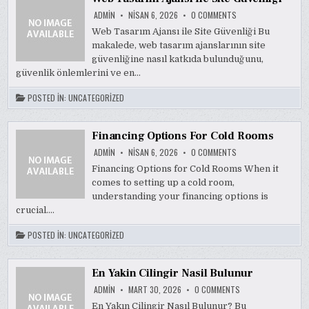
ON
ADMIN
NISAN 6, 2026
0 COMMENTS
WEB
TASARIM
Web Tasarım Ajansı ile Site Güvenliği Bu
AJANSI
makalede, web tasarım ajanslarının site
İLE
SITE
güvenliğine nasıl katkıda bulunduğunu,
GUVENLIGI
güvenlik önlemlerini ve en…
POSTED IN:
UNCATEGORIZED
Financing Options For Cold Rooms
ON
ADMIN
NISAN 6, 2026
0 COMMENTS
FINANCING
OPTIONS
Financing Options for Cold Rooms When it
FOR
comes to setting up a cold room,
COLD
ROOMS
understanding your financing options is
crucial….
POSTED IN:
UNCATEGORIZED
En Yakin Cilingir Nasil Bulunur
ON
ADMIN
MART 30, 2026
0 COMMENTS
EN
YAKIN
En Yakın Çilingir Nasıl Bulunur? Bu