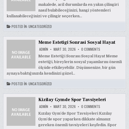
CILINGIR
makalede, acil durumlarda en yakın çilingiri
NASIL
BULUNUR
nasıl bulabileceğinizi, hangi yöntemleri
kullanabileceğinizi ve çilingir seçerken…
POSTED IN:
UNCATEGORIZED
Meme Estetigi Sonrasi Sosyal Hayat
ON
ADMIN
MART 30, 2026
0 COMMENTS
MEME
ESTETIGI
Meme Estetiği Sonrası Sosyal Hayat Meme
SONRASI
estetiği, bireylerin sosyal yaşamlarını önemli
SOSYAL
HAYAT
ölçüde etkileyebilir. Düşünsenize, bir gün
aynaya baktığınızda kendinizi güzel…
POSTED IN:
UNCATEGORIZED
Kizilay Gymde Spor Tavsiyeleri
ON
ADMIN
MART 30, 2026
0 COMMENTS
KIZILAY
GYMDE
Kızılay Gym’de Spor Tavsiyeleri Kızılay
SPOR
Gym’de spor yaparken dikkate almanız
TAVSIYELERI
gereken önemli tavsiyeleri keşfedin. Spor