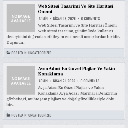
Web Sitesi Tasarimi Ve Site Haritasi
Onemi
ON
ADMIN
NISAN 28, 2026
0 COMMENTS
WEB
SITESI
Web Sitesi Tasarımı ve Site Haritası Önemi
TASARIMI
Web sitesi tasarımı, günümüzde kullanıcı
VE
SITE
deneyimini doğrudan etkileyen en önemli unsurlardan biridir.
HARITASI
ONEMI
Düşünün…
POSTED IN:
UNCATEGORIZED
Avsa Adasi En Guzel Plajlar Ve Yakin
Konaklama
ON
ADMIN
NISAN 21, 2026
0 COMMENTS
AVSA
ADASI
Avşa Adası En Güzel Plajlar ve Yakın
EN
Konaklama Avşa Adası, Marmara Denizi’nin
GUZEL
PLAJLAR
gözbebeği, muhteşem plajları ve doğal güzellikleriyle dolu
VE
YAKIN
bir…
KONAKLAMA
POSTED IN:
UNCATEGORIZED