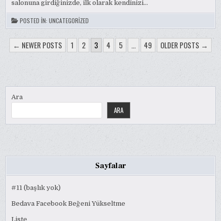
salonuna girdiğinizde, ilk olarak kendinizi…
POSTED IN:
UNCATEGORIZED
YAZI
← NEWER POSTS
1
2
3
4
5
…
49
OLDER POSTS →
SAYFALAMASI
Ara
ARA
Sayfalar
#11 (başlık yok)
Bedava Facebook Beğeni Yükseltme
Liste