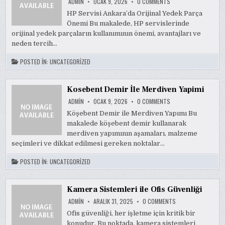
ON
ADMIN
OCAK 9, 2026
0 COMMENTS
HP
SERVISI
HP Servisi Ankara’da Orijinal Yedek Parça
ANKARADA
Önemi Bu makalede, HP servislerinde
ORIJINAL
YEDEK
orijinal yedek parçaların kullanımının önemi, avantajları ve
PARCA
ONEMI
neden tercih…
POSTED IN:
UNCATEGORIZED
Kosebent Demir İle Merdiven Yapimi
ON
ADMIN
OCAK 9, 2026
0 COMMENTS
KOSEBENT
DEMIR
Köşebent Demir ile Merdiven Yapımı Bu
İLE
makalede köşebent demir kullanarak
MERDIVEN
YAPIMI
merdiven yapımının aşamaları, malzeme
seçimleri ve dikkat edilmesi gereken noktalar…
POSTED IN:
UNCATEGORIZED
Kamera Sistemleri ile Ofis Güvenliği
ON
ADMIN
ARALIK 31, 2025
0 COMMENTS
KAMERA
SISTEMLERI
Ofis güvenliği, her işletme için kritik bir
ILE
konudur. Bu noktada, kamera sistemleri
OFIS