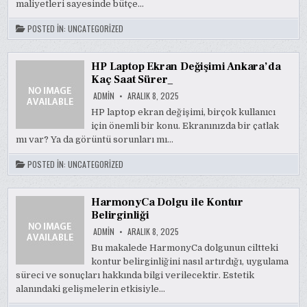
maliyetleri sayesinde bütçe…
POSTED IN:
UNCATEGORIZED
HP Laptop Ekran Değişimi Ankara’da
Kaç Saat Sürer_
ADMIN
ARALIK 8, 2025
HP laptop ekran değişimi, birçok kullanıcı
için önemli bir konu. Ekranınızda bir çatlak
mı var? Ya da görüntü sorunları mı…
POSTED IN:
UNCATEGORIZED
HarmonyCa Dolgu ile Kontur
Belirginliği
ADMIN
ARALIK 8, 2025
Bu makalede HarmonyCa dolgunun ciltteki
kontur belirginliğini nasıl artırdığı, uygulama
süreci ve sonuçları hakkında bilgi verilecektir. Estetik
alanındaki gelişmelerin etkisiyle…