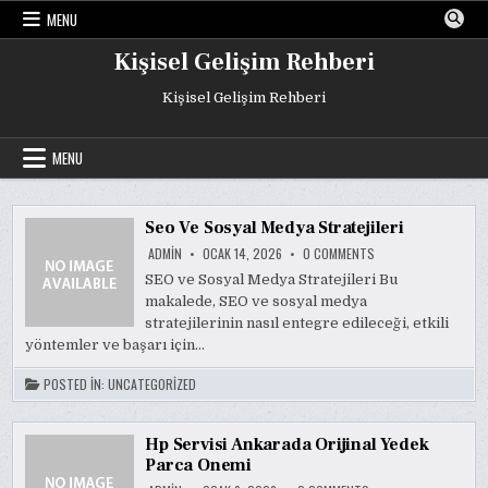
Skip
MENU
to
content
Kişisel Gelişim Rehberi
Kişisel Gelişim Rehberi
MENU
Seo Ve Sosyal Medya Stratejileri
ON
ADMIN
OCAK 14, 2026
0 COMMENTS
SEO
VE
SEO ve Sosyal Medya Stratejileri Bu
SOSYAL
makalede, SEO ve sosyal medya
MEDYA
STRATEJILERI
stratejilerinin nasıl entegre edileceği, etkili
yöntemler ve başarı için…
POSTED IN:
UNCATEGORIZED
Hp Servisi Ankarada Orijinal Yedek
Parca Onemi