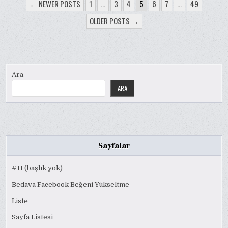
YAZI
← NEWER POSTS
1
…
3
4
5
6
7
…
49
SAYFALAMASI
OLDER POSTS →
Ara
ARA
Sayfalar
#11 (başlık yok)
Bedava Facebook Beğeni Yükseltme
Liste
Sayfa Listesi