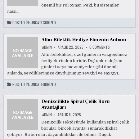
GÜVENLIĞI
önemli bir rol oynar. Peki, bu sistemler
nasıl…
POSTED IN:
UNCATEGORIZED
Altın Bileklik Hediye Etmenin Anlamı
ON
ADMIN
ARALIK 22, 2025
0 COMMENTS
ALTIN
BILEKLIK
Altın bileklikler, özel günlerin vazgeçilmez
HEDIYE
hediyelerinden biridir. Düğünler, doğum
ETMENIN
ANLAMI
günleri veya mezuniyetler gibi önemli
anlarda, sevdiklerimize duyduğumuz sevgiyi ve saygıyı…
POSTED IN:
UNCATEGORIZED
Denizcilikte Spiral Çelik Boru
Avantajları
ADMIN
ARALIK 8, 2025
Denizcilik sektöründe kullanılan spiral çelik
borular, birçok avantaj sunarak dikkat
çekiyor. Bu borular, dayanıklılıkları ile bilinir. Düşük