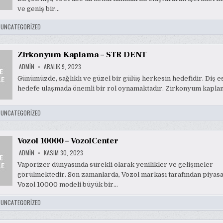
ve geniş bir…
:
UNCATEGORIZED
Zirkonyum Kaplama – STR DENT
ADMIN
ARALIK 9, 2023
Günümüzde, sağlıklı ve güzel bir gülüş herkesin hedefidir. Diş es
hedefe ulaşmada önemli bir rol oynamaktadır. Zirkonyum kaplam
:
UNCATEGORIZED
Vozol 10000 – VozolCenter
ADMIN
KASIM 30, 2023
Vaporizer dünyasında sürekli olarak yenilikler ve gelişmeler
görülmektedir. Son zamanlarda, Vozol markası tarafından piyas
Vozol 10000 modeli büyük bir…
:
UNCATEGORIZED