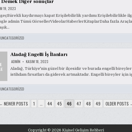
 Demek Diğer sonuçlar
M 19, 2023
geçSürekli kaydırmayı kapat Erişilebilirlik yardımı Erişilebilirlikle ilgi
ogle admin Tümü GörsellerVideolarHaberlerKitaplarDaha fazla Araçla
aşık…
:
UNCATEGORIZED
Aladağ Engelli İş İlanları
ADMIN
KASIM 18, 2023
Aladağ, Türkiye'nin güzel bir ilçesidir ve burada engelli bireyle
istihdam fırsatları da giderek artmaktadır. Engelli bireyler için 
:
UNCATEGORIZED
← NEWER POSTS
1
…
44
45
46
47
48
49
OLDER POSTS 
LAMASI
Copyright © 2026 Kişisel Gelişim Rehberi