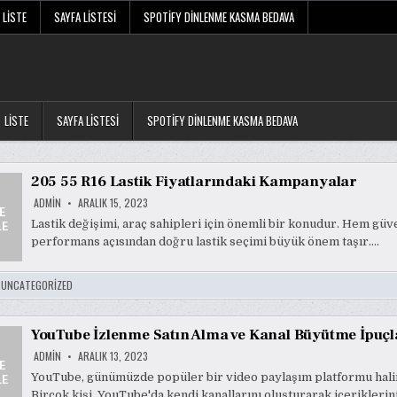
LISTE
SAYFA LISTESI
SPOTIFY DINLENME KASMA BEDAVA
LISTE
SAYFA LISTESI
SPOTIFY DINLENME KASMA BEDAVA
205 55 R16 Lastik Fiyatlarındaki Kampanyalar
ADMIN
ARALIK 15, 2023
Lastik değişimi, araç sahipleri için önemli bir konudur. Hem gü
performans açısından doğru lastik seçimi büyük önem taşır….
:
UNCATEGORIZED
YouTube İzlenme Satın Alma ve Kanal Büyütme İpuçl
ADMIN
ARALIK 13, 2023
YouTube, günümüzde popüler bir video paylaşım platformu halin
Birçok kişi, YouTube'da kendi kanallarını oluşturarak içeriklerin