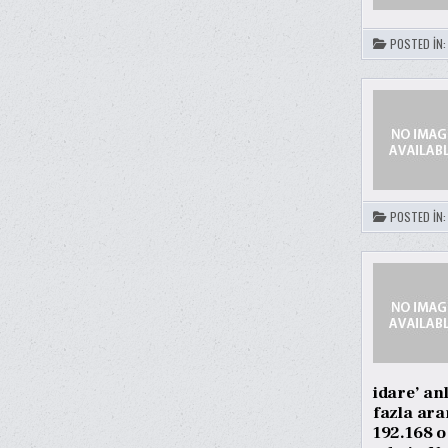
POSTED IN
POSTED IN
idare’ an
fazla ara
192.168 o