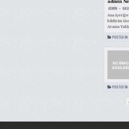
admin Ne
ADMIN
KASI
Ana içeriğe 
bildirim Go
Arama Yakl
POSTED IN
POSTED IN
YAZI
SAYFA