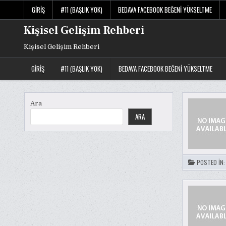
Skip
GIRIŞ
#11 (BAŞLIK YOK)
BEDAVA FACEBOOK BEĞENI YÜKSELTME
to
content
Kişisel Gelişim Rehberi
Kişisel Gelişim Rehberi
GIRIŞ
#11 (BAŞLIK YOK)
BEDAVA FACEBOOK BEĞENI YÜKSELTME
Ara
ARA
POSTED IN