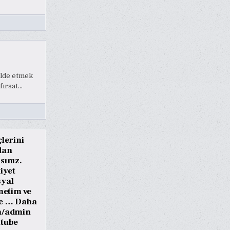
 elde etmek
fırsat…
çlerini
adan
sınız.
iyet
syal
netim ve
ile … Daha
in/admin
utube