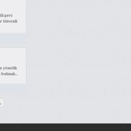
li geri
r Güvenli
re yönelik
iş bulmak…
→