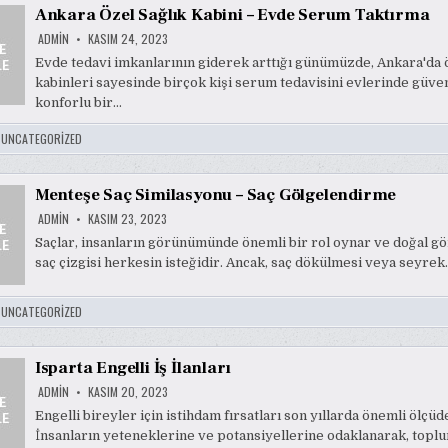
Ankara Özel Sağlık Kabini – Evde Serum Taktırma
ADMIN
KASIM 24, 2023
Evde tedavi imkanlarının giderek arttığı günümüzde, Ankara'da ö
kabinleri sayesinde birçok kişi serum tedavisini evlerinde güven
konforlu bir…
:
UNCATEGORIZED
Menteşe Saç Similasyonu – Saç Gölgelendirme
ADMIN
KASIM 23, 2023
Saçlar, insanların görünümünde önemli bir rol oynar ve doğal g
saç çizgisi herkesin isteğidir. Ancak, saç dökülmesi veya seyrek
:
UNCATEGORIZED
Isparta Engelli İş İlanları
ADMIN
KASIM 20, 2023
Engelli bireyler için istihdam fırsatları son yıllarda önemli ölçüd
İnsanların yeteneklerine ve potansiyellerine odaklanarak, topl