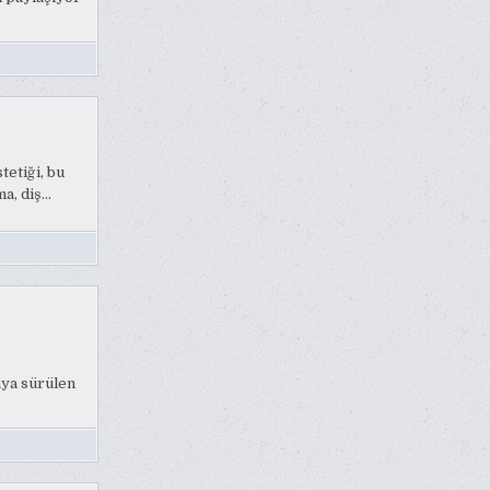
tetiği, bu
a, diş…
aya sürülen