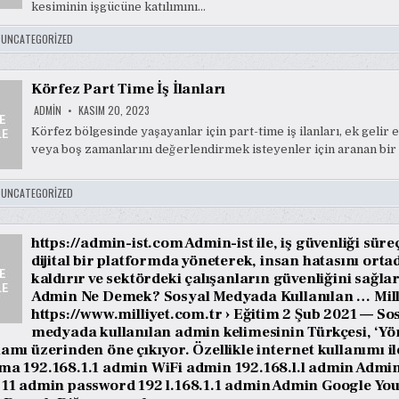
kesiminin işgücüne katılımını…
:
UNCATEGORIZED
Körfez Part Time İş İlanları
ADMIN
KASIM 20, 2023
Körfez bölgesinde yaşayanlar için part-time iş ilanları, ek gelir
veya boş zamanlarını değerlendirmek isteyenler için aranan bir 
:
UNCATEGORIZED
https://admin-ist.com Admin-ist ile, iş güvenliği süre
dijital bir platformda yöneterek, insan hatasını ort
kaldırır ve sektördeki çalışanların güvenliğini sağlar
Admin Ne Demek? Sosyal Medyada Kullanılan … Mill
https://www.milliyet.com.tr › Eğitim 2 Şub 2021 — So
medyada kullanılan admin kelimesinin Türkçesi, ‘Yö
lamı üzerinden öne çıkıyor. Özellikle internet kullanımı 
ma 192.168.1.1 admin WiFi admin 192.168.l.l admin Adm
 11 admin password 192 l.168.1.1 admin Admin Google Yo