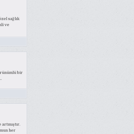
zel sağlık
li ve
örünümlü bir
…
e artmıştır.
umun her